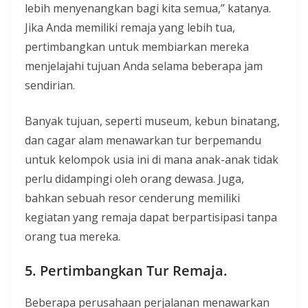
lebih menyenangkan bagi kita semua,” katanya.
Jika Anda memiliki remaja yang lebih tua,
pertimbangkan untuk membiarkan mereka
menjelajahi tujuan Anda selama beberapa jam
sendirian.
Banyak tujuan, seperti museum, kebun binatang,
dan cagar alam menawarkan tur berpemandu
untuk kelompok usia ini di mana anak-anak tidak
perlu didampingi oleh orang dewasa. Juga,
bahkan sebuah resor cenderung memiliki
kegiatan yang remaja dapat berpartisipasi tanpa
orang tua mereka.
5. Pertimbangkan Tur Remaja.
Beberapa perusahaan perjalanan menawarkan