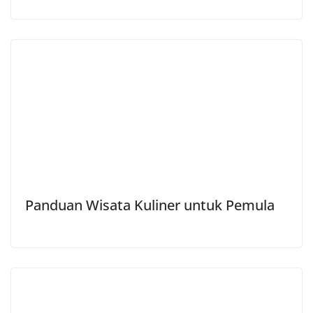
Panduan Wisata Kuliner untuk Pemula