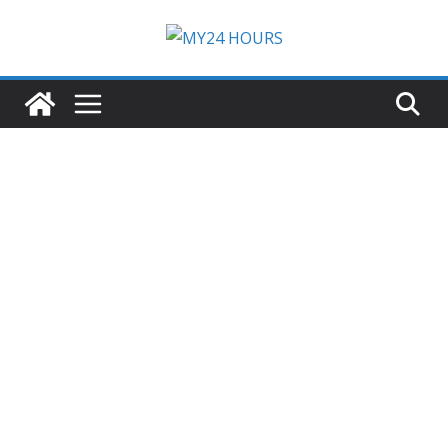
Skip
to
I
content
n
f
o
r
m
a
s
i
B
e
r
i
t
a