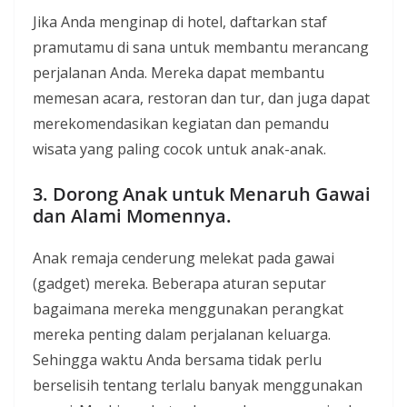
Jika Anda menginap di hotel, daftarkan staf
pramutamu di sana untuk membantu merancang
perjalanan Anda. Mereka dapat membantu
memesan acara, restoran dan tur, dan juga dapat
merekomendasikan kegiatan dan pemandu
wisata yang paling cocok untuk anak-anak.
3. Dorong Anak untuk Menaruh Gawai
dan Alami Momennya.
Anak remaja cenderung melekat pada gawai
(gadget) mereka. Beberapa aturan seputar
bagaimana mereka menggunakan perangkat
mereka penting dalam perjalanan keluarga.
Sehingga waktu Anda bersama tidak perlu
berselisih tentang terlalu banyak menggunakan