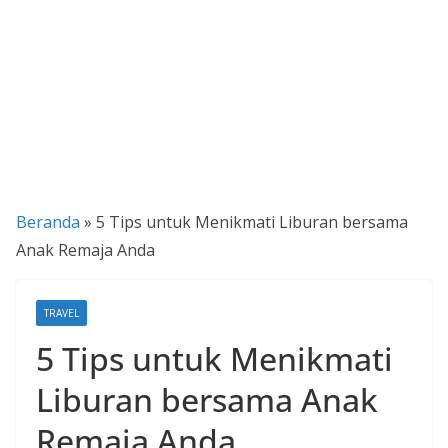
P
a
n
d
u
a
n
Beranda
»
5 Tips untuk Menikmati Liburan bersama
C
Anak Remaja Anda
a
r
a
TRAVEL
K
5 Tips untuk Menikmati
e
Liburan bersama Anak
k
i
Remaja Anda
n