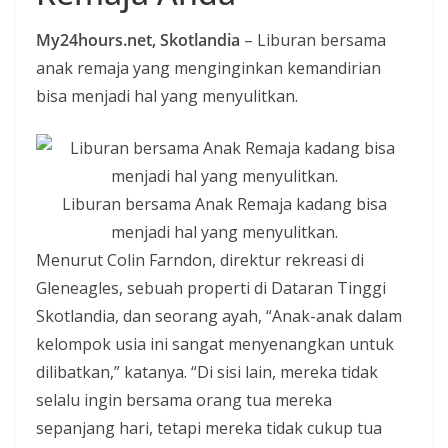
i
My24hours.net, Skotlandia
– Liburan bersama
a
anak remaja yang menginginkan kemandirian
n
bisa menjadi hal yang menyulitkan.
T
a
n
p
Liburan bersama Anak Remaja kadang bisa
a
menjadi hal yang menyulitkan.
H
Menurut Colin Farndon, direktur rekreasi di
o
Gleneagles, sebuah properti di Dataran Tinggi
a
Skotlandia, dan seorang ayah, “Anak-anak dalam
x
kelompok usia ini sangat menyenangkan untuk
dilibatkan,” katanya. “Di sisi lain, mereka tidak
selalu ingin bersama orang tua mereka
sepanjang hari, tetapi mereka tidak cukup tua