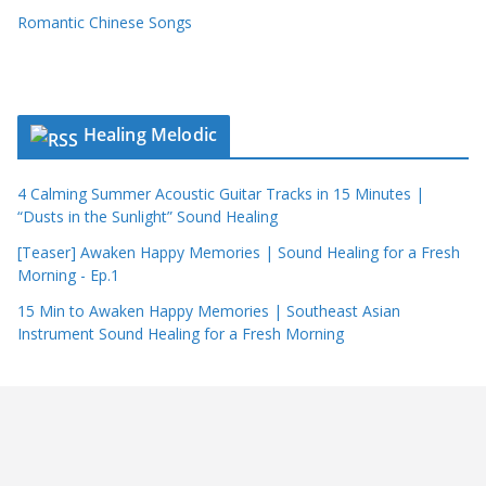
Romantic Chinese Songs
Healing Melodic
4 Calming Summer Acoustic Guitar Tracks in 15 Minutes |
“Dusts in the Sunlight” Sound Healing
[Teaser] Awaken Happy Memories | Sound Healing for a Fresh
Morning - Ep.1
15 Min to Awaken Happy Memories | Southeast Asian
Instrument Sound Healing for a Fresh Morning