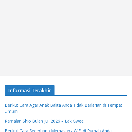
Informasi Terakhir
Berikut Cara Agar Anak Balita Anda Tidak Berlarian di Tempat
Umum
Ramalan Shio Bulan Juli 2026 – Lak Gwee
Berikut Cara Sederhana Memasang WiFi di Rumah Anda