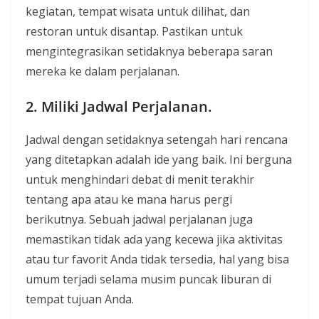
kegiatan, tempat wisata untuk dilihat, dan
restoran untuk disantap. Pastikan untuk
mengintegrasikan setidaknya beberapa saran
mereka ke dalam perjalanan.
2. Miliki Jadwal Perjalanan.
Jadwal dengan setidaknya setengah hari rencana
yang ditetapkan adalah ide yang baik. Ini berguna
untuk menghindari debat di menit terakhir
tentang apa atau ke mana harus pergi
berikutnya. Sebuah jadwal perjalanan juga
memastikan tidak ada yang kecewa jika aktivitas
atau tur favorit Anda tidak tersedia, hal yang bisa
umum terjadi selama musim puncak liburan di
tempat tujuan Anda.