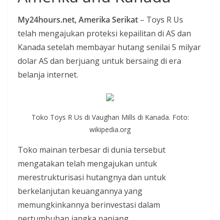
i
My24hours.net, Amerika Serikat
– Toys R Us
a
telah mengajukan proteksi kepailitan di AS dan
n
Kanada setelah membayar hutang senilai 5 milyar
T
dolar AS dan berjuang untuk bersaing di era
a
belanja internet.
n
p
a
Toko Toys R Us di Vaughan Mills di Kanada. Foto:
H
wikipedia.org
o
Toko mainan terbesar di dunia tersebut
a
mengatakan telah mengajukan untuk
x
merestrukturisasi hutangnya dan untuk
berkelanjutan keuangannya yang
memungkinkannya berinvestasi dalam
pertumbuhan jangka panjang.