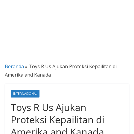
P
a
n
d
u
a
n
Beranda
»
Toys R Us Ajukan Proteksi Kepailitan di
C
Amerika and Kanada
a
r
a
INTERNASIONAL
K
Toys R Us Ajukan
e
Proteksi Kepailitan di
k
i
Amerika and Kanada
n