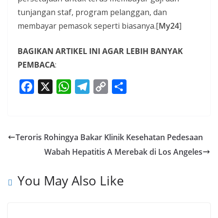
tunjangan staf, program pelanggan, dan
membayar pemasok seperti biasanya.[
My24
]
BAGIKAN ARTIKEL INI AGAR LEBIH BANYAK
PEMBACA
:
F
X
W
T
C
S
a
h
e
o
h
c
a
l
p
a
e
t
e
y
r
Teroris Rohingya Bakar Klinik Kesehatan Pedesaan
b
s
g
L
e
Wabah Hepatitis A Merebak di Los Angeles
o
A
r
i
o
p
a
n
You May Also Like
k
p
m
k