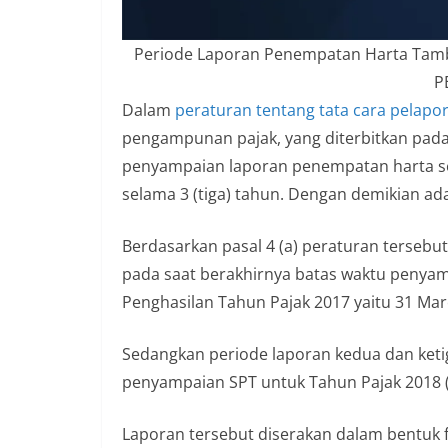
n
i
Periode Laporan Penempatan Harta Tamb
a
P
n
Dalam
peraturan tentang tata cara pelapo
T
pengampunan pajak, yang diterbitkan pada
a
penyampaian laporan penempatan harta seca
n
selama 3 (tiga) tahun. Dengan demikian ada 
p
a
Berdasarkan pasal 4 (a) peraturan tersebu
H
pada saat berakhirnya batas waktu penya
o
Penghasilan Tahun Pajak 2017 yaitu 31 Mar
a
x
Sedangkan periode laporan kedua dan keti
penyampaian SPT untuk Tahun Pajak 2018 (
Laporan tersebut diserakan dalam bentuk f