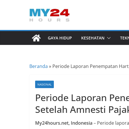
Skip
to
I
content
n
f
GAYA HIDUP
KESEHATAN
TEK
o
r
m
Beranda
»
Periode Laporan Penempatan Hart
a
s
i
NASIONAL
B
Periode Laporan Pe
e
Setelah Amnesti Paj
r
i
My24hours.net, Indonesia
– Periode lapor
t