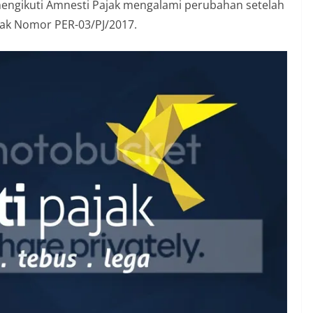
 mengikuti Amnesti Pajak mengalami perubahan setelah
jak Nomor PER-03/PJ/2017.