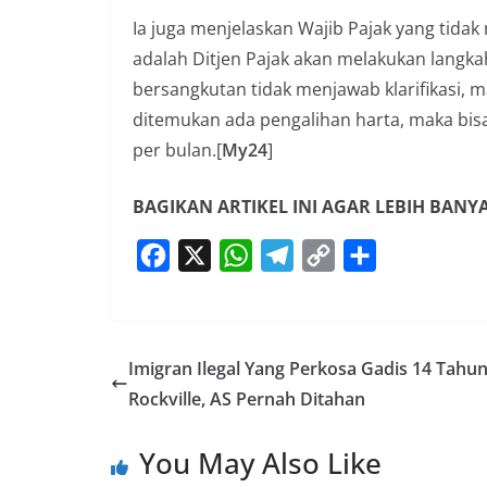
Ia juga menjelaskan Wajib Pajak yang tida
adalah Ditjen Pajak akan melakukan langkah 
bersangkutan tidak menjawab klarifikasi, m
ditemukan ada pengalihan harta, maka bisa
per bulan.[
My24
]
BAGIKAN ARTIKEL INI AGAR LEBIH BAN
F
X
W
T
C
S
a
h
e
o
h
c
a
l
p
a
e
t
e
y
r
Imigran Ilegal Yang Perkosa Gadis 14 Tahun
b
s
g
L
e
Rockville, AS Pernah Ditahan
o
A
r
i
o
p
a
n
You May Also Like
k
p
m
k