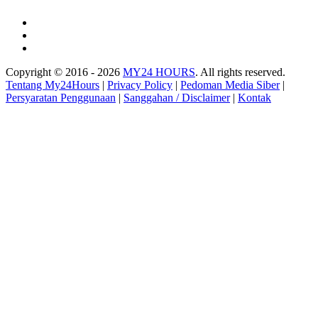
Copyright © 2016 - 2026
MY24 HOURS
. All rights reserved.
Tentang My24Hours
|
Privacy Policy
|
Pedoman Media Siber
|
Persyaratan Penggunaan
|
Sanggahan / Disclaimer
|
Kontak