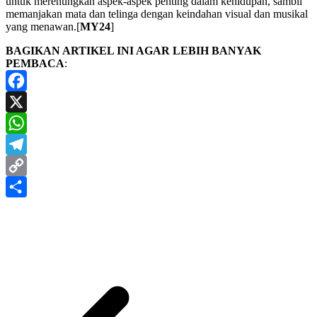
untuk merenungkan aspek-aspek penting dalam kehidupan, sambil
memanjakan mata dan telinga dengan keindahan visual dan musikal
yang menawan.[
MY24
]
BAGIKAN ARTIKEL INI AGAR LEBIH BANYAK
PEMBACA
:
Facebook
X
WhatsApp
Telegram
Copy
Link
Share