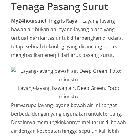
Tenaga Pasang Surut
n
i
My24hours.net, Inggris Raya
– Layang-layang
a
bawah air bukanlah layang-layang biasa yang
n
terbuat dari kertas untuk diterbangkan di udara,
T
tetapi sebuah teknologi yang dirancang untuk
a
menghasilkan energi dari arus pasang surut.
n
p
a
H
Layang-layang bawah air, Deep Green. Foto:
o
minesto
a
Purwarupa layang-layang bawah air ini sangat
x
berbeda dengan yang digunakan untuk terbang.
Desainnya memungkinkannya meluncur di bawah
air dengan kecepatan hingga sepuluh kali lebih