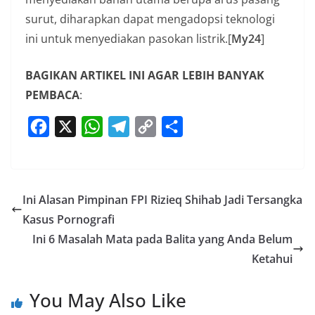
surut, diharapkan dapat mengadopsi teknologi
ini untuk menyediakan pasokan listrik.[
My24
]
BAGIKAN ARTIKEL INI AGAR LEBIH BANYAK
PEMBACA
:
F
X
W
T
C
S
a
h
e
o
h
c
a
l
p
a
e
t
e
y
r
Ini Alasan Pimpinan FPI Rizieq Shihab Jadi Tersangka
b
s
g
L
e
Kasus Pornografi
o
A
r
i
Ini 6 Masalah Mata pada Balita yang Anda Belum
o
p
a
n
Ketahui
k
p
m
k
You May Also Like