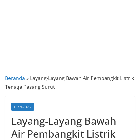
a
P
a
n
d
u
a
n
C
Beranda
»
Layang-Layang Bawah Air Pembangkit Listrik
a
Tenaga Pasang Surut
r
a
TEKNOLOGI
K
Layang-Layang Bawah
e
k
Air Pembangkit Listrik
i