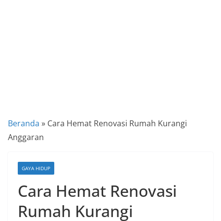
a
P
a
n
d
u
a
n
C
Beranda
»
Cara Hemat Renovasi Rumah Kurangi
a
Anggaran
r
a
GAYA HIDUP
K
Cara Hemat Renovasi
e
k
Rumah Kurangi
i