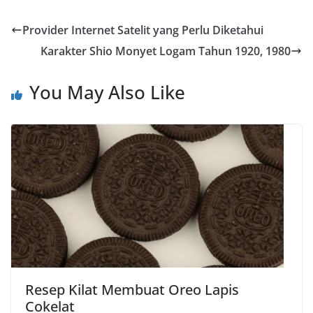
e
t
e
y
r
Provider Internet Satelit yang Perlu Diketahui
b
s
g
L
e
Karakter Shio Monyet Logam Tahun 1920, 1980
o
A
r
i
o
p
a
n
You May Also Like
k
p
m
k
Resep Kilat Membuat Oreo Lapis
Cokelat