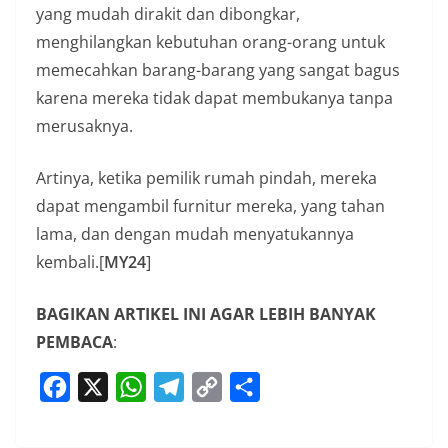
yang mudah dirakit dan dibongkar,
menghilangkan kebutuhan orang-orang untuk
memecahkan barang-barang yang sangat bagus
karena mereka tidak dapat membukanya tanpa
merusaknya.
Artinya, ketika pemilik rumah pindah, mereka
dapat mengambil furnitur mereka, yang tahan
lama, dan dengan mudah menyatukannya
kembali.[
MY24
]
BAGIKAN ARTIKEL INI AGAR LEBIH BANYAK
PEMBACA
:
F
X
W
T
C
S
a
h
e
o
h
c
a
l
p
a