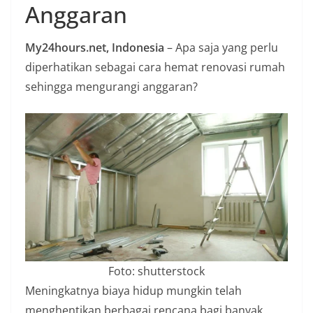
Anggaran
n
i
My24hours.net, Indonesia
– Apa saja yang perlu
a
diperhatikan sebagai cara hemat renovasi rumah
n
sehingga mengurangi anggaran?
T
a
n
p
a
H
o
a
x
Foto: shutterstock
Meningkatnya biaya hidup mungkin telah
menghentikan berbagai rencana bagi banyak