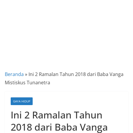
a
P
a
n
d
u
a
n
C
Beranda
»
Ini 2 Ramalan Tahun 2018 dari Baba Vanga
a
Mistiskus Tunanetra
r
a
GAYA HIDUP
K
Ini 2 Ramalan Tahun
e
k
2018 dari Baba Vanga
i