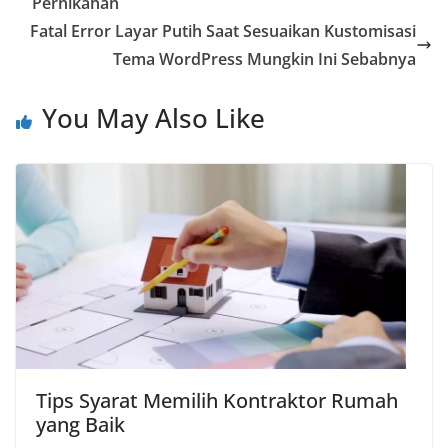
Pernikahan
o
A
r
i
Fatal Error Layar Putih Saat Sesuaikan Kustomisasi
o
p
a
n
Tema WordPress Mungkin Ini Sebabnya
k
p
m
k
You May Also Like
Tips Syarat Memilih Kontraktor Rumah
yang Baik