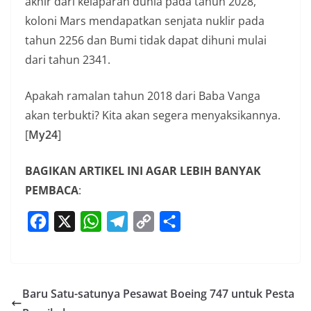
akhir dari kelaparan dunia pada tahun 2028,
koloni Mars mendapatkan senjata nuklir pada
tahun 2256 dan Bumi tidak dapat dihuni mulai
dari tahun 2341.
Apakah ramalan tahun 2018 dari Baba Vanga
akan terbukti? Kita akan segera menyaksikannya.
[
My24
]
BAGIKAN ARTIKEL INI AGAR LEBIH BANYAK
PEMBACA
:
F
X
W
T
C
S
a
h
e
o
h
c
a
l
p
a
e
t
e
y
r
Baru Satu-satunya Pesawat Boeing 747 untuk Pesta
b
s
g
L
e