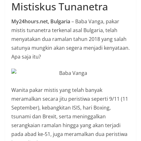
Mistiskus Tunanetra
n
i
My24hours.net, Bulgaria
– Baba Vanga, pakar
a
mistis tunanetra terkenal asal Bulgaria, telah
n
menyatakan dua ramalan tahun 2018 yang salah
T
satunya mungkin akan segera menjadi kenyataan.
a
Apa saja itu?
n
p
a
H
Wanita pakar mistis yang telah banyak
o
meramalkan secara jitu peristiwa seperti 9/11 (11
a
September), kebangkitan ISIS, hari Boxing,
x
tsunami dan Brexit, serta meninggalkan
serangkaian ramalan hingga yang akan terjadi
pada abad ke-51, juga meramalkan dua peristiwa