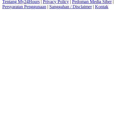
Tentang My24Hours
|
Privacy Policy
|
Pedoman Media Siber
|
Persyaratan Penggunaan
|
Sanggahan / Disclaimer
|
Kontak