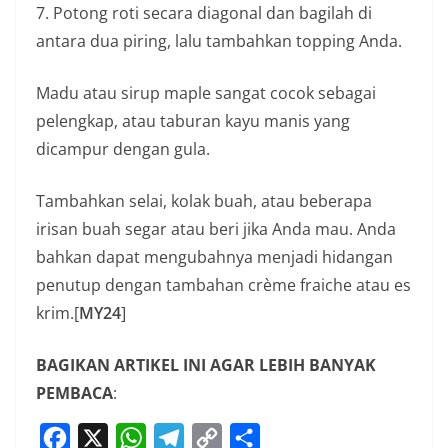
7. Potong roti secara diagonal dan bagilah di
antara dua piring, lalu tambahkan topping Anda.
Madu atau sirup maple sangat cocok sebagai
pelengkap, atau taburan kayu manis yang
dicampur dengan gula.
Tambahkan selai, kolak buah, atau beberapa
irisan buah segar atau beri jika Anda mau. Anda
bahkan dapat mengubahnya menjadi hidangan
penutup dengan tambahan crème fraiche atau es
krim.[
MY24
]
BAGIKAN ARTIKEL INI AGAR LEBIH BANYAK
PEMBACA
:
F
X
W
T
C
S