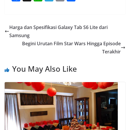
a
h
e
o
h
c
a
l
p
a
e
t
e
y
r
Harga dan Spesifikasi Galaxy Tab S6 Lite dari
b
s
g
L
e
Samsung
o
A
r
i
Begini Urutan Film Star Wars Hingga Episode
o
p
a
n
Terakhir
k
p
m
k
You May Also Like