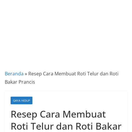
a
P
a
n
d
u
a
n
C
Beranda
»
Resep Cara Membuat Roti Telur dan Roti
a
Bakar Prancis
r
a
GAYA HIDUP
K
Resep Cara Membuat
e
k
Roti Telur dan Roti Bakar
i