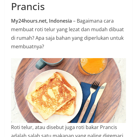
Prancis
n
i
My24hours.net, Indonesia
– Bagaimana cara
a
membuat roti telur yang lezat dan mudah dibuat
n
di rumah? Apa saja bahan yang diperlukan untuk
T
membuatnya?
a
n
p
a
H
o
a
x
Roti telur, atau disebut juga roti bakar Prancis
adalah salah satu makanan yang paling digemari