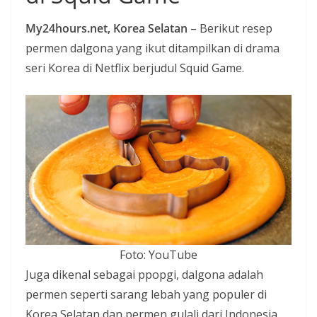
i
My24hours.net, Korea Selatan
– Berikut resep
a
permen dalgona yang ikut ditampilkan di drama
n
seri Korea di Netflix berjudul Squid Game.
T
a
n
p
a
H
o
a
x
Foto: YouTube
Juga dikenal sebagai ppopgi, dalgona adalah
permen seperti sarang lebah yang populer di
Korea Selatan dan permen gulali dari Indonesia.