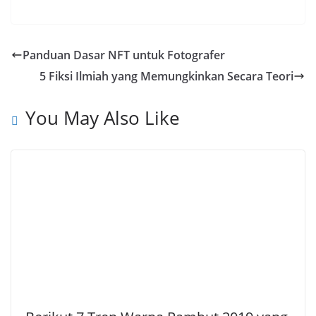
a
h
e
o
h
c
a
l
p
a
e
t
e
y
r
Panduan Dasar NFT untuk Fotografer
b
s
g
L
e
5 Fiksi Ilmiah yang Memungkinkan Secara Teori
o
A
r
i
o
p
a
n
You May Also Like
k
p
m
k