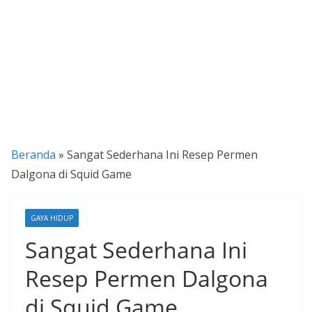
P
a
n
d
u
a
n
Beranda
»
Sangat Sederhana Ini Resep Permen
C
Dalgona di Squid Game
a
r
a
GAYA HIDUP
K
Sangat Sederhana Ini
e
Resep Permen Dalgona
k
i
di Squid Game
n