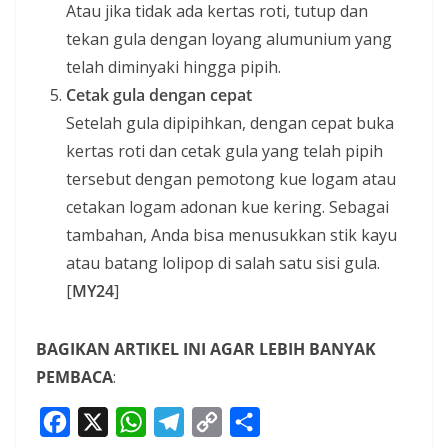
Atau jika tidak ada kertas roti, tutup dan
tekan gula dengan loyang alumunium yang
telah diminyaki hingga pipih.
Cetak gula dengan cepat
Setelah gula dipipihkan, dengan cepat buka
kertas roti dan cetak gula yang telah pipih
tersebut dengan pemotong kue logam atau
cetakan logam adonan kue kering. Sebagai
tambahan, Anda bisa menusukkan stik kayu
atau batang lolipop di salah satu sisi gula.
[
MY24
]
BAGIKAN ARTIKEL INI AGAR LEBIH BANYAK
PEMBACA
:
F
X
W
T
C
S