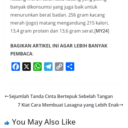
banyak dikonsumsi yang juga baik untuk
menurunkan berat badan. 256 gram kacang
merah (jogo) matang mengandung 215 kalori,
13,4 gram protein dan 13,6 gram serat.[
MY24
]
BAGIKAN ARTIKEL INI AGAR LEBIH BANYAK
PEMBACA
:
F
X
W
T
C
S
a
h
e
o
h
c
a
l
p
a
e
t
e
y
r
Sejumlah Tanda Cinta Bertepuk Sebelah Tangan
b
s
g
L
e
7 Kiat Cara Membuat Lasagna yang Lebih Enak
o
A
r
i
o
p
a
n
You May Also Like
k
p
m
k