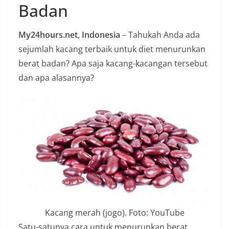
Badan
n
i
My24hours.net, Indonesia
– Tahukah Anda ada
a
sejumlah kacang terbaik untuk diet menurunkan
n
berat badan? Apa saja kacang-kacangan tersebut
T
dan apa alasannya?
a
n
p
a
H
o
a
x
Kacang merah (jogo). Foto: YouTube
Satu-satunya cara untuk menurunkan berat