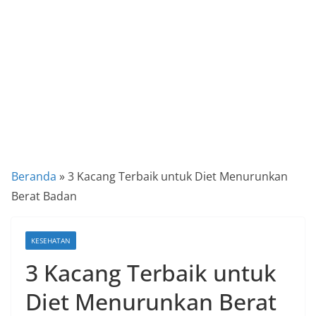
a
P
a
n
d
u
a
n
C
Beranda
»
3 Kacang Terbaik untuk Diet Menurunkan
a
Berat Badan
r
a
KESEHATAN
K
3 Kacang Terbaik untuk
e
k
Diet Menurunkan Berat
i