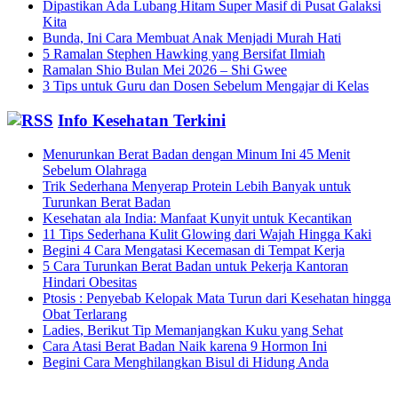
Dipastikan Ada Lubang Hitam Super Masif di Pusat Galaksi
Kita
Bunda, Ini Cara Membuat Anak Menjadi Murah Hati
5 Ramalan Stephen Hawking yang Bersifat Ilmiah
Ramalan Shio Bulan Mei 2026 – Shi Gwee
3 Tips untuk Guru dan Dosen Sebelum Mengajar di Kelas
Info Kesehatan Terkini
Menurunkan Berat Badan dengan Minum Ini 45 Menit
Sebelum Olahraga
Trik Sederhana Menyerap Protein Lebih Banyak untuk
Turunkan Berat Badan
Kesehatan ala India: Manfaat Kunyit untuk Kecantikan
11 Tips Sederhana Kulit Glowing dari Wajah Hingga Kaki
Begini 4 Cara Mengatasi Kecemasan di Tempat Kerja
5 Cara Turunkan Berat Badan untuk Pekerja Kantoran
Hindari Obesitas
Ptosis : Penyebab Kelopak Mata Turun dari Kesehatan hingga
Obat Terlarang
Ladies, Berikut Tip Memanjangkan Kuku yang Sehat
Cara Atasi Berat Badan Naik karena 9 Hormon Ini
Begini Cara Menghilangkan Bisul di Hidung Anda