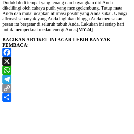
Duduklah di tempat yang tenang dan bayangkan diri Anda
dikelilingi oleh cahaya putih yang menggelembung. Tutup mata
Anda dan mulai ucapkan afirmasi positif yang Anda sukai. Ulangi
afirmasi sebanyak yang Anda inginkan hingga Anda merasakan
pesan itu bergetar di seluruh tubuh Anda. Lakukan ini setiap hari
untuk memperkuat medan energi Anda.[
MY24
]
BAGIKAN ARTIKEL INI AGAR LEBIH BANYAK
PEMBACA
:
Facebook
X
WhatsApp
Telegram
Copy
Link
Share