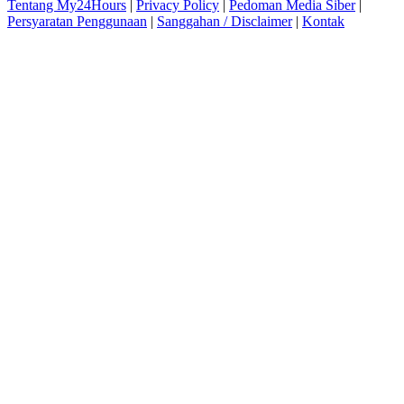
Tentang My24Hours
|
Privacy Policy
|
Pedoman Media Siber
|
Persyaratan Penggunaan
|
Sanggahan / Disclaimer
|
Kontak