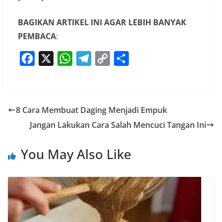
BAGIKAN ARTIKEL INI AGAR LEBIH BANYAK
PEMBACA
:
F
X
W
T
C
S
a
h
e
o
h
c
a
l
p
a
e
t
e
y
r
8 Cara Membuat Daging Menjadi Empuk
b
s
g
L
e
Jangan Lakukan Cara Salah Mencuci Tangan Ini
o
A
r
i
o
p
a
n
You May Also Like
k
p
m
k