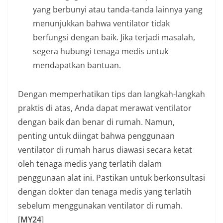
yang berbunyi atau tanda-tanda lainnya yang
menunjukkan bahwa ventilator tidak
berfungsi dengan baik. Jika terjadi masalah,
segera hubungi tenaga medis untuk
mendapatkan bantuan.
Dengan memperhatikan tips dan langkah-langkah
praktis di atas, Anda dapat merawat ventilator
dengan baik dan benar di rumah. Namun,
penting untuk diingat bahwa penggunaan
ventilator di rumah harus diawasi secara ketat
oleh tenaga medis yang terlatih dalam
penggunaan alat ini. Pastikan untuk berkonsultasi
dengan dokter dan tenaga medis yang terlatih
sebelum menggunakan ventilator di rumah.
[
MY24
]