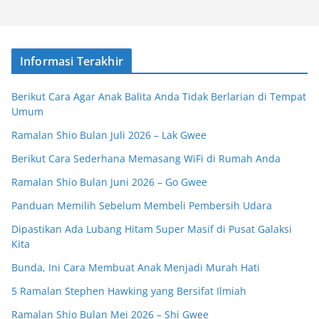
Informasi Terakhir
Berikut Cara Agar Anak Balita Anda Tidak Berlarian di Tempat
Umum
Ramalan Shio Bulan Juli 2026 – Lak Gwee
Berikut Cara Sederhana Memasang WiFi di Rumah Anda
Ramalan Shio Bulan Juni 2026 – Go Gwee
Panduan Memilih Sebelum Membeli Pembersih Udara
Dipastikan Ada Lubang Hitam Super Masif di Pusat Galaksi
Kita
Bunda, Ini Cara Membuat Anak Menjadi Murah Hati
5 Ramalan Stephen Hawking yang Bersifat Ilmiah
Ramalan Shio Bulan Mei 2026 – Shi Gwee