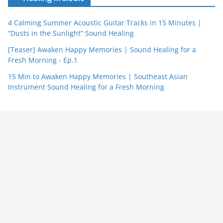
4 Calming Summer Acoustic Guitar Tracks in 15 Minutes |
“Dusts in the Sunlight” Sound Healing
[Teaser] Awaken Happy Memories | Sound Healing for a
Fresh Morning - Ep.1
15 Min to Awaken Happy Memories | Southeast Asian
Instrument Sound Healing for a Fresh Morning