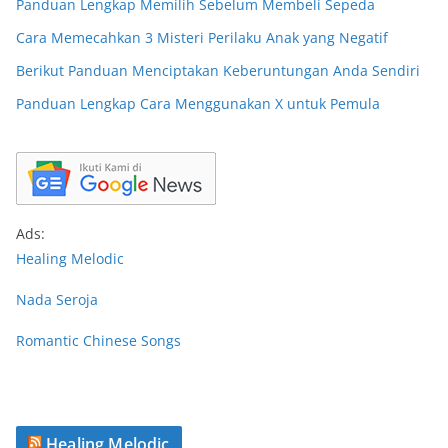
Panduan Lengkap Memilih Sebelum Membeli Sepeda
Cara Memecahkan 3 Misteri Perilaku Anak yang Negatif
Berikut Panduan Menciptakan Keberuntungan Anda Sendiri
Panduan Lengkap Cara Menggunakan X untuk Pemula
Ads:
Healing Melodic
Nada Seroja
Romantic Chinese Songs
Healing Melodic