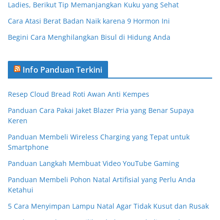
Ladies, Berikut Tip Memanjangkan Kuku yang Sehat
Cara Atasi Berat Badan Naik karena 9 Hormon Ini
Begini Cara Menghilangkan Bisul di Hidung Anda
Info Panduan Terkini
Resep Cloud Bread Roti Awan Anti Kempes
Panduan Cara Pakai Jaket Blazer Pria yang Benar Supaya
Keren
Panduan Membeli Wireless Charging yang Tepat untuk
Smartphone
Panduan Langkah Membuat Video YouTube Gaming
Panduan Membeli Pohon Natal Artifisial yang Perlu Anda
Ketahui
5 Cara Menyimpan Lampu Natal Agar Tidak Kusut dan Rusak