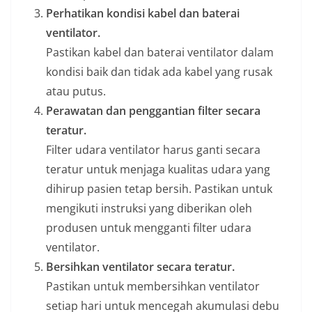
Perhatikan kondisi kabel dan baterai
ventilator.
Pastikan kabel dan baterai ventilator dalam
kondisi baik dan tidak ada kabel yang rusak
atau putus.
Perawatan dan penggantian filter secara
teratur.
Filter udara ventilator harus ganti secara
teratur untuk menjaga kualitas udara yang
dihirup pasien tetap bersih. Pastikan untuk
mengikuti instruksi yang diberikan oleh
produsen untuk mengganti filter udara
ventilator.
Bersihkan ventilator secara teratur.
Pastikan untuk membersihkan ventilator
setiap hari untuk mencegah akumulasi debu