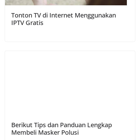
Tonton TV di Internet Menggunakan
IPTV Gratis
Berikut Tips dan Panduan Lengkap
Membeli Masker Polusi