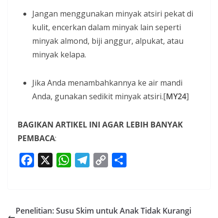
Jangan menggunakan minyak atsiri pekat di
kulit, encerkan dalam minyak lain seperti
minyak almond, biji anggur, alpukat, atau
minyak kelapa.
Jika Anda menambahkannya ke air mandi
Anda, gunakan sedikit minyak atsiri.[
MY24
]
BAGIKAN ARTIKEL INI AGAR LEBIH BANYAK
PEMBACA
:
F
X
W
T
C
S
a
h
e
o
h
c
a
l
p
a
e
t
e
y
r
Penelitian: Susu Skim untuk Anak Tidak Kurangi