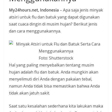
i
My24hours.net, Indonesia
– Apa saja jenis minyak
a
atsiri untuk flu dan batuk yang dapat digunakan
n
saat cuaca dingin di musim hujan? Berikut jenis
T
dan cara menggunakannya.
a
n
p
a
Foto: Shutterstock
H
Hal yang paling menyebalkan tentang musim
o
hujan adalah flu dan batuk. Anda mungkin akan
a
menyelimuti diri Anda dengan pakaian tebal,
x
namun Anda tidak bisa memastikan bahwa Anda
tidak akan jatuh sakit.
Saat satu kesalahan sederhana kita lakukan maka