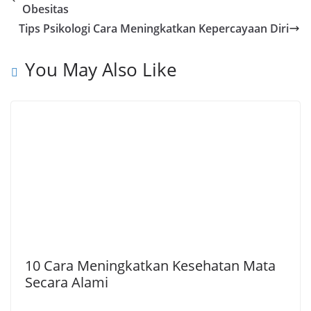
b
s
g
L
e
Obesitas
o
A
r
i
Tips Psikologi Cara Meningkatkan Kepercayaan Diri
o
p
a
n
k
p
m
k
You May Also Like
10 Cara Meningkatkan Kesehatan Mata
Secara Alami