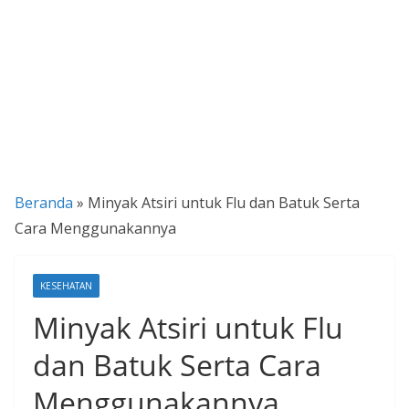
P
a
n
d
u
a
n
Beranda
»
Minyak Atsiri untuk Flu dan Batuk Serta
C
Cara Menggunakannya
a
r
a
KESEHATAN
K
Minyak Atsiri untuk Flu
e
dan Batuk Serta Cara
k
i
Menggunakannya
n