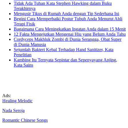
Tidak Ada Tuhan Kata Stephen Hawking dalam Buku
Terakhirnya
Mengusir Tikus di Rumah Anda dengan Tip Sederhana Ini
Begini Cara Memperbaiki Postur Tubuh Anda Menurut Ahli
Terapi Fisik
Bagaimana Cara Meningkatkan Ingatan Anda dalam 15 Menit
12 Fakta Mengejutkan Mengenai Hiu yang Belum Anda Tahu
Cordyceps Makhluk Zombi di Dunia Serangga, Obat Super
di Dunia Manusia
Sejumlah Bakteri Kebal Terhadap Hand Sanitizer, Kata
Penelitian
Kambing Itu Ternyata Sepintar dan Sepenyayang Anjing,
Kata Sains
Ads:
Healing Melodic
Nada Seroja
Romantic Chinese Songs