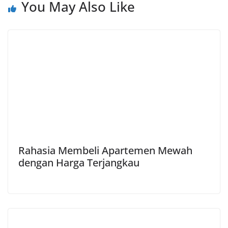
k
p
m
k
You May Also Like
Rahasia Membeli Apartemen Mewah
dengan Harga Terjangkau