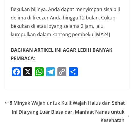
Bekukan bijinya. Anda dapat menyimpan sisa biji
delima di freezer Anda hingga 12 bulan. Cukup
bekukan di atas loyang selama 2 jam, lalu
kumpulkan dalam kantong pembeku.[
MY24
]
BAGIKAN ARTIKEL INI AGAR LEBIH BANYAK
PEMBACA
:
F
X
W
T
C
S
a
h
e
o
h
c
a
l
p
a
e
t
e
y
r
8 Minyak Wajah untuk Kulit Wajah Halus dan Sehat
b
s
g
L
e
Ini Dia yang Luar Biasa dari Manfaat Nanas untuk
o
A
r
i
Kesehatan
o
p
a
n