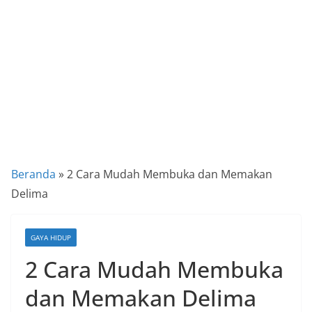
a
P
a
n
d
u
a
n
C
Beranda
»
2 Cara Mudah Membuka dan Memakan
a
Delima
r
a
GAYA HIDUP
K
2 Cara Mudah Membuka
e
k
dan Memakan Delima
i