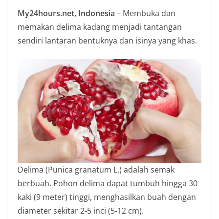
n
My24hours.net, Indonesia
– Membuka dan
i
memakan delima kadang menjadi tantangan
a
sendiri lantaran bentuknya dan isinya yang khas.
n
T
a
n
p
a
H
o
a
Delima (Punica granatum L.) adalah semak
x
berbuah. Pohon delima dapat tumbuh hingga 30
kaki (9 meter) tinggi, menghasilkan buah dengan
diameter sekitar 2-5 inci (5-12 cm).