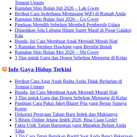
Tempat Umum
Ramalan Shio Bulan Juli 2026 – Lak Gwee
Berikut Cara Sederhana Memasang WiFi di Rumah Anda
Ramalan Shio Bulan Juni 2026 – Go Gwee
Panduan Memilih Sebelum Membeli Pembersih Udara
Dipastikan Ada Lubang Hitam Super Masif di Pusat Galaksi
Kita
Bunda, Ini Cara Membuat Anak Menjadi Murah Hati
5 Ramalan Stephen Hawking yang Bersifat Ilmiah
Ramalan Shio Bulan Mei 2026 – Shi Gwee
3 Tips untuk Guru dan Dosen Sebelum Mengajar di Kelas
Info Gaya Hidup Terkini
Berikut Cara Agar Anak Balita Anda Tidak Berlarian di
Tempat Umum
Bunda, Ini Cara Membuat Anak Menjadi Murah Hati
3 Tips untuk Guru dan Dosen Sebelum Mengajar di Kelas
Panduan Cara Pakai Jaket Blazer Pria yang Benar Supaya
Keren
Dekorasi Perayaan Tahun Baru Imlek dan Maknanya
5 Bisnis Online Jelang Imlek 2026, Bisa Cuan Gede!
Fakta Unik Tarian Barongsai yang Mungkin Belum Anda
Tahu
3 Tip Cara Tetap Bersikap Positif Saat Anda Benci Pekerjaan