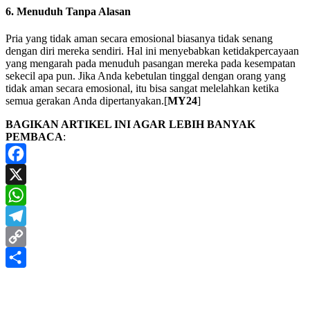
6. Menuduh Tanpa Alasan
Pria yang tidak aman secara emosional biasanya tidak senang
dengan diri mereka sendiri. Hal ini menyebabkan ketidakpercayaan
yang mengarah pada menuduh pasangan mereka pada kesempatan
sekecil apa pun. Jika Anda kebetulan tinggal dengan orang yang
tidak aman secara emosional, itu bisa sangat melelahkan ketika
semua gerakan Anda dipertanyakan.[
MY24
]
BAGIKAN ARTIKEL INI AGAR LEBIH BANYAK
PEMBACA
:
Facebook
X
WhatsApp
Telegram
Copy
Link
Share