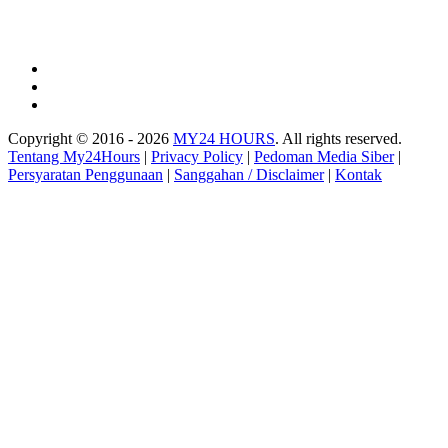
Copyright © 2016 - 2026
MY24 HOURS
. All rights reserved.
Tentang My24Hours
|
Privacy Policy
|
Pedoman Media Siber
|
Persyaratan Penggunaan
|
Sanggahan / Disclaimer
|
Kontak