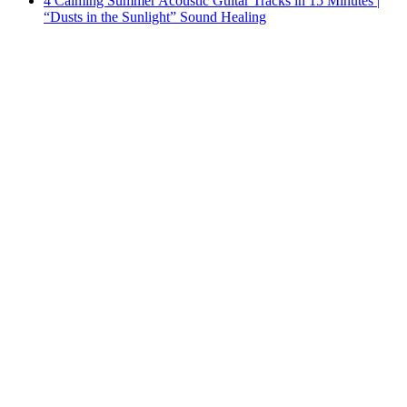
4 Calming Summer Acoustic Guitar Tracks in 15 Minutes |
“Dusts in the Sunlight” Sound Healing