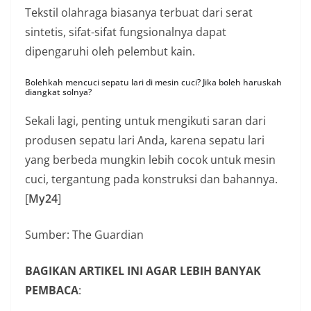
Tekstil olahraga biasanya terbuat dari serat
sintetis, sifat-sifat fungsionalnya dapat
dipengaruhi oleh pelembut kain.
Bolehkah mencuci sepatu lari di mesin cuci? Jika boleh haruskah
diangkat solnya?
Sekali lagi, penting untuk mengikuti saran dari
produsen sepatu lari Anda, karena sepatu lari
yang berbeda mungkin lebih cocok untuk mesin
cuci, tergantung pada konstruksi dan bahannya.
[
My24
]
Sumber: The Guardian
BAGIKAN ARTIKEL INI AGAR LEBIH BANYAK
PEMBACA
: