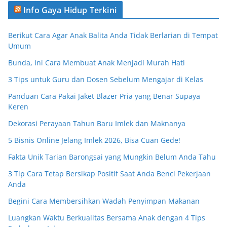
Info Gaya Hidup Terkini
Berikut Cara Agar Anak Balita Anda Tidak Berlarian di Tempat
Umum
Bunda, Ini Cara Membuat Anak Menjadi Murah Hati
3 Tips untuk Guru dan Dosen Sebelum Mengajar di Kelas
Panduan Cara Pakai Jaket Blazer Pria yang Benar Supaya
Keren
Dekorasi Perayaan Tahun Baru Imlek dan Maknanya
5 Bisnis Online Jelang Imlek 2026, Bisa Cuan Gede!
Fakta Unik Tarian Barongsai yang Mungkin Belum Anda Tahu
3 Tip Cara Tetap Bersikap Positif Saat Anda Benci Pekerjaan
Anda
Begini Cara Membersihkan Wadah Penyimpan Makanan
Luangkan Waktu Berkualitas Bersama Anak dengan 4 Tips