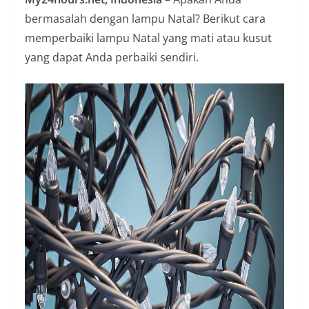
n
bermasalah dengan lampu Natal? Berikut cara
i
memperbaiki lampu Natal yang mati atau kusut
a
yang dapat Anda perbaiki sendiri.
n
T
a
n
p
a
H
o
a
x