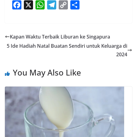
F
X
W
T
C
S
a
h
e
o
h
c
a
l
p
a
e
t
e
y
r
Kapan Waktu Terbaik Liburan ke Singapura
b
s
g
L
e
5 Ide Hadiah Natal Buatan Sendiri untuk Keluarga di
o
A
r
i
2024
o
p
a
n
k
p
m
k
You May Also Like