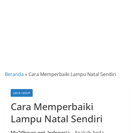
a
P
a
n
d
u
a
n
C
Beranda
»
Cara Memperbaiki Lampu Natal Sendiri
a
r
GAYA HIDUP
a
Cara Memperbaiki
K
e
Lampu Natal Sendiri
k
i
My24hours.net, Indonesia
– Apakah Anda