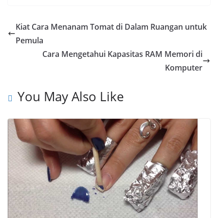
c
a
l
p
a
e
t
e
y
r
Kiat Cara Menanam Tomat di Dalam Ruangan untuk
b
s
g
L
e
Pemula
o
A
r
i
Cara Mengetahui Kapasitas RAM Memori di
o
p
a
n
Komputer
k
p
m
k
You May Also Like