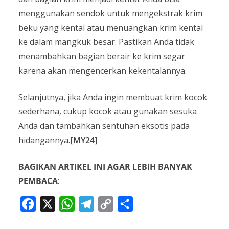
menggunakan sendok untuk mengekstrak krim
beku yang kental atau menuangkan krim kental
ke dalam mangkuk besar. Pastikan Anda tidak
menambahkan bagian berair ke krim segar
karena akan mengencerkan kekentalannya.
Selanjutnya, jika Anda ingin membuat krim kocok
sederhana, cukup kocok atau gunakan sesuka
Anda dan tambahkan sentuhan eksotis pada
hidangannya.[
MY24
]
BAGIKAN ARTIKEL INI AGAR LEBIH BANYAK
PEMBACA
:
F
X
W
T
C
S
a
h
e
o
h