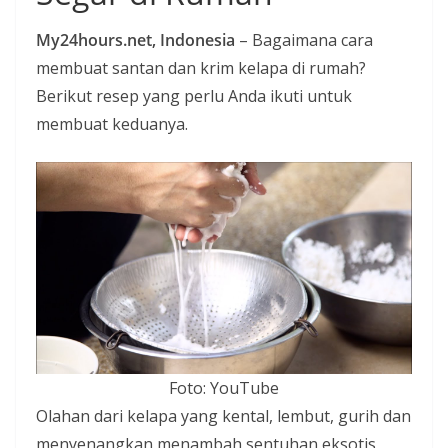
i
My24hours.net, Indonesia
– Bagaimana cara
a
membuat santan dan krim kelapa di rumah?
n
Berikut resep yang perlu Anda ikuti untuk
T
membuat keduanya.
a
n
p
a
H
o
a
x
Foto: YouTube
Olahan dari kelapa yang kental, lembut, gurih dan
menyenangkan menambah sentuhan eksotis