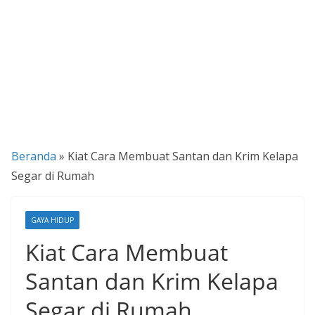
P
a
n
d
u
a
n
Beranda
»
Kiat Cara Membuat Santan dan Krim Kelapa
C
Segar di Rumah
a
r
a
GAYA HIDUP
K
Kiat Cara Membuat
e
Santan dan Krim Kelapa
k
i
Segar di Rumah
n