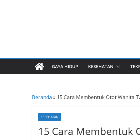
Skip
to
content
I
n
f
o
GAYA HIDUP
KESEHATAN
TEK
r
m
a
s
Beranda
»
15 Cara Membentuk Otot Wanita Ta
i
B
KESEHATAN
e
15 Cara Membentuk O
r
i