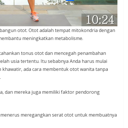
l
o
o
S
s
e
k
p
h
A
g
y
a
p
r
L
mbangun otot. Otot adalah tempat mitokondria dengan
r
p
a
i
i membantu meningkatkan metabolisme.
e
m
n
ahankan tonus otot dan mencegah penambahan
k
telah usia tertentu. Itu sebabnya Anda harus mulai
 khawatir, ada cara membentuk otot wanita tanpa
.
ta, dan mereka juga memiliki faktor pendorong
-menerus meregangkan serat otot untuk membuatnya