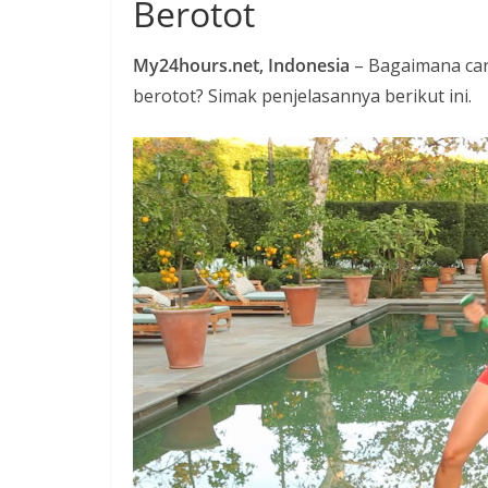
Berotot
t
a
My24hours.net, Indonesia
– Bagaimana cara
P
berotot? Simak penjelasannya berikut ini.
a
n
d
u
a
n
C
a
r
a
K
e
k