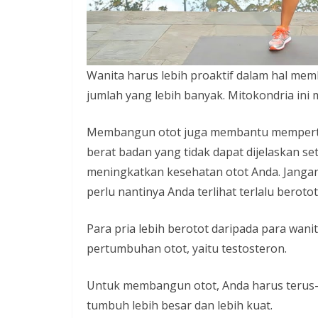
i
n
i
Wanita harus lebih proaktif dalam hal me
a
jumlah yang lebih banyak. Mitokondria in
n
T
Membangun otot juga membantu mempert
a
berat badan yang tidak dapat dijelaskan se
n
meningkatkan kesehatan otot Anda. Jangan
p
perlu nantinya Anda terlihat terlalu berotot
a
H
Para pria lebih berotot daripada para wani
o
pertumbuhan otot, yaitu testosteron.
a
x
Untuk membangun otot, Anda harus terus
tumbuh lebih besar dan lebih kuat.