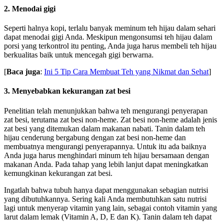
2. Menodai gigi
Seperti halnya kopi, terlalu banyak meminum teh hijau dalam sehari
dapat menodai gigi Anda. Meskipun mengonsumsi teh hijau dalam
porsi yang terkontrol itu penting, Anda juga harus membeli teh hijau
berkualitas baik untuk mencegah gigi berwarna.
[
Baca juga
:
Ini 5 Tip Cara Membuat Teh yang Nikmat dan Sehat
]
3. Menyebabkan kekurangan zat besi
Penelitian telah menunjukkan bahwa teh mengurangi penyerapan
zat besi, terutama zat besi non-heme. Zat besi non-heme adalah jenis
zat besi yang ditemukan dalam makanan nabati. Tanin dalam teh
hijau cenderung bergabung dengan zat besi non-heme dan
membuatnya mengurangi penyerapannya. Untuk itu ada baiknya
Anda juga harus menghindari minum teh hijau bersamaan dengan
makanan Anda. Pada tahap yang lebih lanjut dapat meningkatkan
kemungkinan kekurangan zat besi.
Ingatlah bahwa tubuh hanya dapat menggunakan sebagian nutrisi
yang dibutuhkannya. Sering kali Anda membutuhkan satu nutrisi
lagi untuk menyerap vitamin yang lain, sebagai contoh vitamin yang
larut dalam lemak (Vitamin A, D, E dan K). Tanin dalam teh dapat