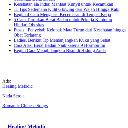
Kesehatan ala India: Manfaat Kunyit untuk Kecantikan
11 Tips Sederhana Kulit Glowing dari Wajah Hingga Kaki
Begini 4 Cara Mengatasi Kecemasan di Tempat Kerja
5 Cara Turunkan Berat Badan untuk Pekerja Kantoran
Hindari Obesitas
Ptosis : Penyebab Kelopak Mata Turun dari Kesehatan hingga
Obat Terlarang
Ladies, Berikut Tip Memanjangkan Kuku yang Sehat
Cara Atasi Berat Badan Naik karena 9 Hormon Ini
Begini Cara Menghilangkan Bisul di Hidung Anda
Ads:
Healing Melodic
Nada Seroja
Romantic Chinese Songs
Healing Melodic