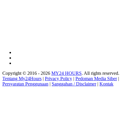
Copyright © 2016 - 2026
MY24 HOURS
. All rights reserved.
Tentang My24Hours
|
Privacy Policy
|
Pedoman Media Siber
|
Persyaratan Penggunaan
|
Sanggahan / Disclaimer
|
Kontak