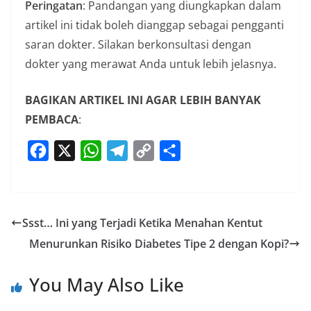
Peringatan
: Pandangan yang diungkapkan dalam
artikel ini tidak boleh dianggap sebagai pengganti
saran dokter. Silakan berkonsultasi dengan
dokter yang merawat Anda untuk lebih jelasnya.
BAGIKAN ARTIKEL INI AGAR LEBIH BANYAK
PEMBACA
:
F
X
W
T
C
S
a
h
e
o
h
c
a
l
p
a
e
t
e
y
r
Ssst… Ini yang Terjadi Ketika Menahan Kentut
b
s
g
L
e
Menurunkan Risiko Diabetes Tipe 2 dengan Kopi?
o
A
r
i
o
p
a
n
You May Also Like
k
p
m
k