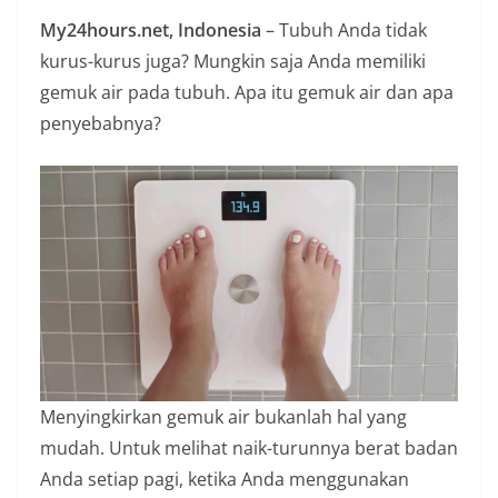
n
My24hours.net, Indonesia
– Tubuh Anda tidak
i
kurus-kurus juga? Mungkin saja Anda memiliki
a
gemuk air pada tubuh. Apa itu gemuk air dan apa
n
penyebabnya?
T
a
n
p
a
H
o
a
x
Menyingkirkan gemuk air bukanlah hal yang
mudah. Untuk melihat naik-turunnya berat badan
Anda setiap pagi, ketika Anda menggunakan