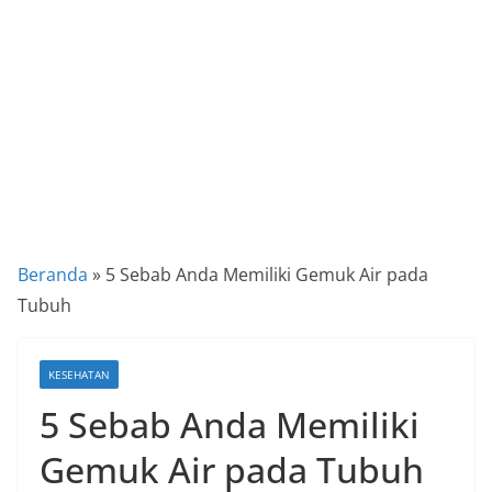
a
P
a
n
d
u
a
n
C
Beranda
»
5 Sebab Anda Memiliki Gemuk Air pada
a
Tubuh
r
a
KESEHATAN
K
5 Sebab Anda Memiliki
e
k
Gemuk Air pada Tubuh
i