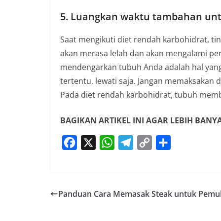
5. Luangkan waktu tambahan un
Saat mengikuti diet rendah karbohidrat, 
akan merasa lelah dan akan mengalami peru
mendengarkan tubuh Anda adalah hal yang b
tertentu, lewati saja. Jangan memaksakan 
Pada diet rendah karbohidrat, tubuh memb
BAGIKAN ARTIKEL INI AGAR LEBIH BAN
F
X
W
T
C
S
a
h
e
o
h
c
a
l
p
a
e
t
e
y
r
Panduan Cara Memasak Steak untuk Pemu
b
s
g
L
e
o
A
r
i