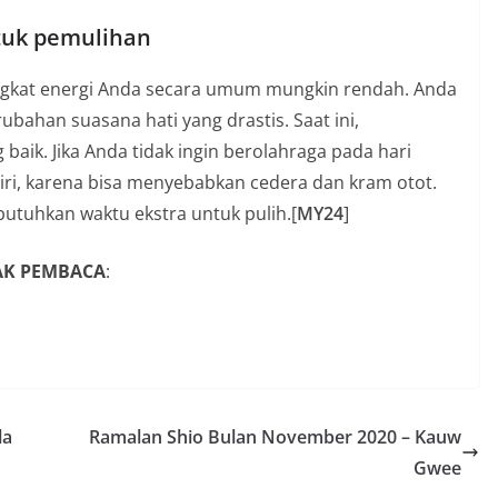
tuk pemulihan
tingkat energi Anda secara umum mungkin rendah. Anda
bahan suasana hati yang drastis. Saat ini,
aik. Jika Anda tidak ingin berolahraga pada hari
diri, karena bisa menyebabkan cedera dan kram otot.
utuhkan waktu ekstra untuk pulih.[
MY24
]
YAK PEMBACA
:
la
Ramalan Shio Bulan November 2020 – Kauw
Gwee