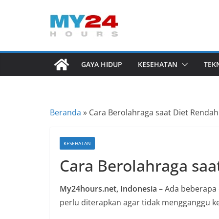
Skip
to
I
content
n
f
GAYA HIDUP
KESEHATAN
TEK
o
r
m
Beranda
»
Cara Berolahraga saat Diet Rendah
a
s
i
KESEHATAN
B
Cara Berolahraga saa
e
r
My24hours.net, Indonesia
– Ada beberapa 
i
perlu diterapkan agar tidak mengganggu ke
t