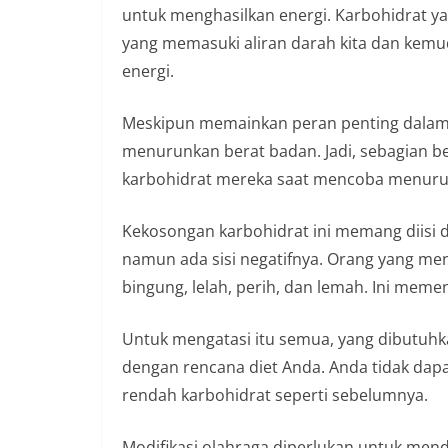
n
untuk menghasilkan energi. Karbohidrat ya
i
yang memasuki aliran darah kita dan kemu
a
energi.
n
Meskipun memainkan peran penting dalam 
T
menurunkan berat badan. Jadi, sebagian b
a
karbohidrat mereka saat mencoba menuru
n
p
Kekosongan karbohidrat ini memang diisi
a
namun ada sisi negatifnya. Orang yang m
H
bingung, lelah, perih, dan lemah. Ini meme
o
a
Untuk mengatasi itu semua, yang dibutuhk
x
dengan rencana diet Anda. Anda tidak dapa
rendah karbohidrat seperti sebelumnya.
Modifikasi olahraga diperlukan untuk mend