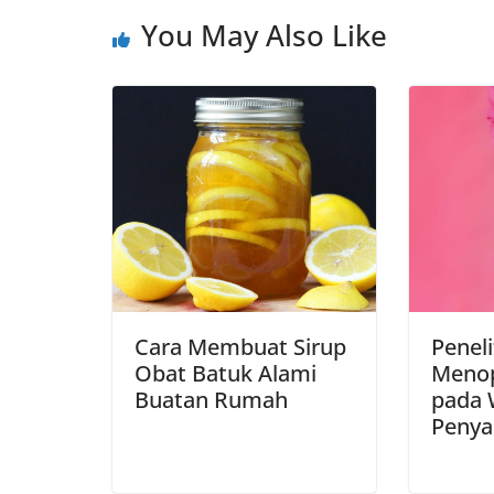
o
p
a
n
You May Also Like
k
p
m
k
Cara Membuat Sirup
Peneli
Obat Batuk Alami
Menop
Buatan Rumah
pada 
Penya