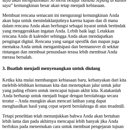
saya akan menghabiskan 30 menit belajar bahasa Jepang di kantor
saya
” kemungkinan besar akan tetap menjadi kebiasaan.
Membuat rencana semacam ini mengurangi kemungkinan Anda
akan lupa untuk menindaklanjutinya karena kapan dan di mana
dalam rencana Anda akan berfungsi sebagai isyarat untuk bertindak
yang menggerakkan ingatan Anda. Lebih baik lagi: Letakkan
rencana Anda di kalender sehingga Anda akan mendapatkan
pengingat digital. Rencana yang sangat spesifik dan mapan juga
memaksa Anda untuk mengantisipasi dan bermanuver di sekitar
rintangan dan membuat penundaan terasa lebih membuat Anda
merasa bersalah.
3. Buatlah menjadi menyenangkan untuk diulang
Ketika kita mulai membangun kebiasaan baru, kebanyakan dari kita
melebih-lebihkan kemauan kita dan menetapkan jalur untuk jalur
yang paling efisien untuk mencapai tujuan akhir kita. Katakanlah
Anda berharap untuk menjadi bugar dengan berolahraga secara
teratur – Anda mungkin akan mencari latihan yang dapat
menghasilkan hasil yang cepat seperti berolahraga di atas treadmill.
Tetapi penelitian telah menunjukkan bahwa Anda akan bertahan
lebih lama dan pada akhirnya mencapai lebih banyak jika Anda
berfokus pada menemukan cara untuk membuat pengejaran tujuan