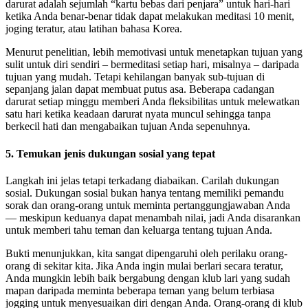
darurat adalah sejumlah “kartu bebas dari penjara” untuk hari-hari
ketika Anda benar-benar tidak dapat melakukan meditasi 10 menit,
joging teratur, atau latihan bahasa Korea.
Menurut penelitian, lebih memotivasi untuk menetapkan tujuan yang
sulit untuk diri sendiri – bermeditasi setiap hari, misalnya – daripada
tujuan yang mudah. Tetapi kehilangan banyak sub-tujuan di
sepanjang jalan dapat membuat putus asa. Beberapa cadangan
darurat setiap minggu memberi Anda fleksibilitas untuk melewatkan
satu hari ketika keadaan darurat nyata muncul sehingga tanpa
berkecil hati dan mengabaikan tujuan Anda sepenuhnya.
5. Temukan jenis dukungan sosial yang tepat
Langkah ini jelas tetapi terkadang diabaikan. Carilah dukungan
sosial. Dukungan sosial bukan hanya tentang memiliki pemandu
sorak dan orang-orang untuk meminta pertanggungjawaban Anda
— meskipun keduanya dapat menambah nilai, jadi Anda disarankan
untuk memberi tahu teman dan keluarga tentang tujuan Anda.
Bukti menunjukkan, kita sangat dipengaruhi oleh perilaku orang-
orang di sekitar kita. Jika Anda ingin mulai berlari secara teratur,
Anda mungkin lebih baik bergabung dengan klub lari yang sudah
mapan daripada meminta beberapa teman yang belum terbiasa
jogging untuk menyesuaikan diri dengan Anda. Orang-orang di klub