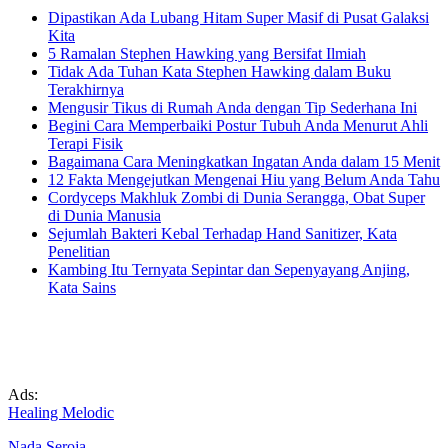
Dipastikan Ada Lubang Hitam Super Masif di Pusat Galaksi
Kita
5 Ramalan Stephen Hawking yang Bersifat Ilmiah
Tidak Ada Tuhan Kata Stephen Hawking dalam Buku
Terakhirnya
Mengusir Tikus di Rumah Anda dengan Tip Sederhana Ini
Begini Cara Memperbaiki Postur Tubuh Anda Menurut Ahli
Terapi Fisik
Bagaimana Cara Meningkatkan Ingatan Anda dalam 15 Menit
12 Fakta Mengejutkan Mengenai Hiu yang Belum Anda Tahu
Cordyceps Makhluk Zombi di Dunia Serangga, Obat Super
di Dunia Manusia
Sejumlah Bakteri Kebal Terhadap Hand Sanitizer, Kata
Penelitian
Kambing Itu Ternyata Sepintar dan Sepenyayang Anjing,
Kata Sains
Ads:
Healing Melodic
Nada Seroja