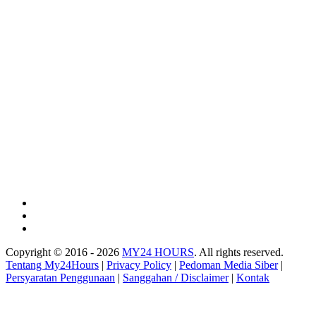
Copyright © 2016 - 2026
MY24 HOURS
. All rights reserved.
Tentang My24Hours
|
Privacy Policy
|
Pedoman Media Siber
|
Persyaratan Penggunaan
|
Sanggahan / Disclaimer
|
Kontak