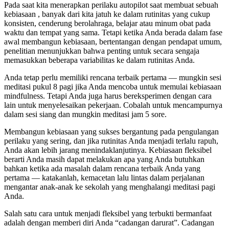
Pada saat kita menerapkan perilaku autopilot saat membuat sebuah
kebiasaan , banyak dari kita jatuh ke dalam rutinitas yang cukup
konsisten, cenderung berolahraga, belajar atau minum obat pada
waktu dan tempat yang sama. Tetapi ketika Anda berada dalam fase
awal membangun kebiasaan, bertentangan dengan pendapat umum,
penelitian menunjukkan bahwa penting untuk secara sengaja
memasukkan beberapa variabilitas ke dalam rutinitas Anda.
Anda tetap perlu memiliki rencana terbaik pertama — mungkin sesi
meditasi pukul 8 pagi jika Anda mencoba untuk memulai kebiasaan
mindfulness. Tetapi Anda juga harus bereksperimen dengan cara
lain untuk menyelesaikan pekerjaan. Cobalah untuk mencampurnya
dalam sesi siang dan mungkin meditasi jam 5 sore.
Membangun kebiasaan yang sukses bergantung pada pengulangan
perilaku yang sering, dan jika rutinitas Anda menjadi terlalu rapuh,
Anda akan lebih jarang menindaklanjutinya. Kebiasaan fleksibel
berarti Anda masih dapat melakukan apa yang Anda butuhkan
bahkan ketika ada masalah dalam rencana terbaik Anda yang
pertama — katakanlah, kemacetan lalu lintas dalam perjalanan
mengantar anak-anak ke sekolah yang menghalangi meditasi pagi
Anda.
Salah satu cara untuk menjadi fleksibel yang terbukti bermanfaat
adalah dengan memberi diri Anda “cadangan darurat”. Cadangan