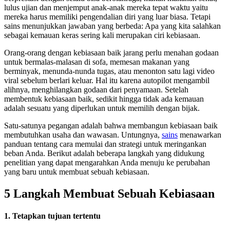
lulus ujian dan menjemput anak-anak mereka tepat waktu yaitu
mereka harus memiliki pengendalian diri yang luar biasa. Tetapi
sains menunjukkan jawaban yang berbeda: Apa yang kita salahkan
sebagai kemauan keras sering kali merupakan ciri kebiasaan.
Orang-orang dengan kebiasaan baik jarang perlu menahan godaan
untuk bermalas-malasan di sofa, memesan makanan yang
berminyak, menunda-nunda tugas, atau menonton satu lagi video
viral sebelum berlari keluar. Hal itu karena autopilot mengambil
alihnya, menghilangkan godaan dari penyamaan. Setelah
membentuk kebiasaan baik, sedikit hingga tidak ada kemauan
adalah sesuatu yang diperlukan untuk memilih dengan bijak.
Satu-satunya pegangan adalah bahwa membangun kebiasaan baik
membutuhkan usaha dan wawasan. Untungnya,
sains
menawarkan
panduan tentang cara memulai dan strategi untuk meringankan
beban Anda. Berikut adalah beberapa langkah yang didukung
penelitian yang dapat mengarahkan Anda menuju ke perubahan
yang baru untuk membuat sebuah kebiasaan.
5 Langkah Membuat Sebuah Kebiasaan
1. Tetapkan tujuan tertentu