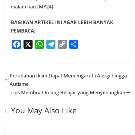
malam hari.[
MY24
]
BAGIKAN ARTIKEL INI AGAR LEBIH BANYAK
PEMBACA
:
F
X
W
T
C
S
a
h
e
o
h
c
a
l
p
a
e
t
e
y
r
Perubahan Iklim Dapat Memengaruhi Alergi hingga
b
s
g
L
e
Autisme
o
A
r
i
Tips Membuat Ruang Belajar yang Menyenangkan
o
p
a
n
k
p
m
k
You May Also Like