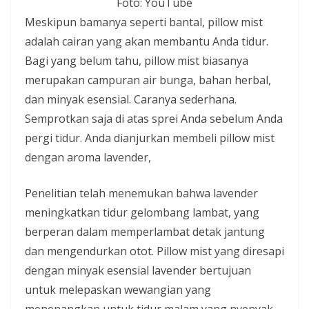
Foto: YouTube
Meskipun bamanya seperti bantal, pillow mist
adalah cairan yang akan membantu Anda tidur.
Bagi yang belum tahu, pillow mist biasanya
merupakan campuran air bunga, bahan herbal,
dan minyak esensial. Caranya sederhana.
Semprotkan saja di atas sprei Anda sebelum Anda
pergi tidur. Anda dianjurkan membeli pillow mist
dengan aroma lavender,
Penelitian telah menemukan bahwa lavender
meningkatkan tidur gelombang lambat, yang
berperan dalam memperlambat detak jantung
dan mengendurkan otot. Pillow mist yang diresapi
dengan minyak esensial lavender bertujuan
untuk melepaskan wewangian yang
menenangkan untuk tidur malam yang nyenyak.