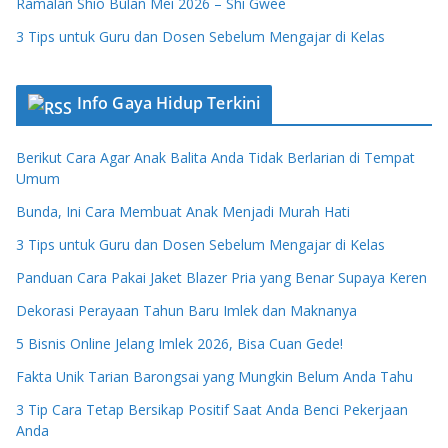
Ramalan Shio Bulan Mei 2026 – Shi Gwee
3 Tips untuk Guru dan Dosen Sebelum Mengajar di Kelas
Info Gaya Hidup Terkini
Berikut Cara Agar Anak Balita Anda Tidak Berlarian di Tempat
Umum
Bunda, Ini Cara Membuat Anak Menjadi Murah Hati
3 Tips untuk Guru dan Dosen Sebelum Mengajar di Kelas
Panduan Cara Pakai Jaket Blazer Pria yang Benar Supaya Keren
Dekorasi Perayaan Tahun Baru Imlek dan Maknanya
5 Bisnis Online Jelang Imlek 2026, Bisa Cuan Gede!
Fakta Unik Tarian Barongsai yang Mungkin Belum Anda Tahu
3 Tip Cara Tetap Bersikap Positif Saat Anda Benci Pekerjaan
Anda