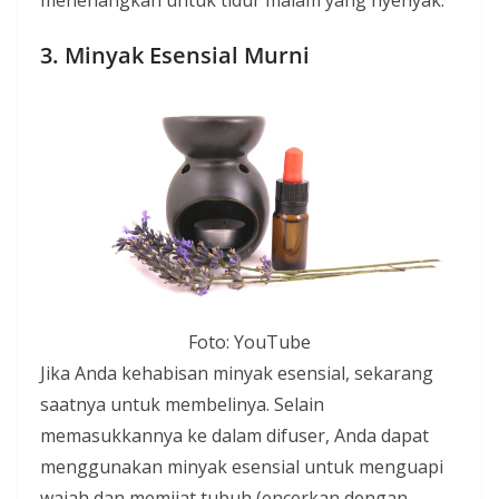
3. Minyak Esensial Murni
Foto: YouTube
Jika Anda kehabisan minyak esensial, sekarang
saatnya untuk membelinya. Selain
memasukkannya ke dalam difuser, Anda dapat
menggunakan minyak esensial untuk menguapi
wajah dan memijat tubuh (encerkan dengan