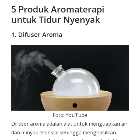
5 Produk Aromaterapi
untuk Tidur Nyenyak
1. Difuser Aroma
Foto: YouTube
Difuser aroma adalah alat untuk menguapkan air
dan minyak esensial sehingga menghasilkan