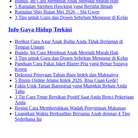
Bunda, Ini Cara Membuat Anak Menjadi Murah Hati
5 Ramalan Stephen Hawking yang Bersifat Ilmiah
Ramalan Shio Bulan Mei 2026 – Shi Gwee
3 Tips untuk Guru dan Dosen Sebelum Mengajar di Kelas
Info Gaya Hidup Terkini
Berikut Cara Agar Anak Balita Anda Tidak Berlarian di
Tempat Umum
Bunda, Ini Cara Membuat Anak Menjadi Murah Hati
3 Tips untuk Guru dan Dosen Sebelum Mengajar di Kelas
Panduan Cara Pakai Jaket Blazer Pria yang Benar Supaya
Keren
Dekorasi Perayaan Tahun Baru Imlek dan Maknanya
5 Bisnis Online Jelang Imlek 2026, Bisa Cuan Gede!
Fakta Unik Tarian Barongsai yang Mungkin Belum Anda
Tahu
3 Tip Cara Tetap Bersikap Positif Saat Anda Benci Pekerjaan
Anda
Begini Cara Membersihkan Wadah Penyimpan Makanan
Luangkan Waktu Berkualitas Bersama Anak dengan 4 Tips
Sederhana Ini