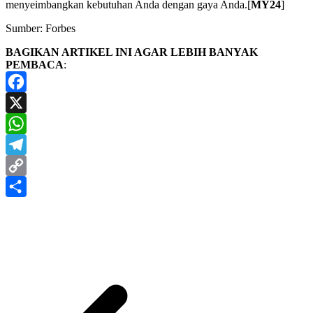
menyeimbangkan kebutuhan Anda dengan gaya Anda.[
MY24
]
Sumber: Forbes
BAGIKAN ARTIKEL INI AGAR LEBIH BANYAK
PEMBACA
:
Facebook
X
WhatsApp
Telegram
Copy
Link
Share