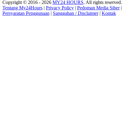
Copyright © 2016 - 2026
MY24 HOURS
. All rights reserved.
Tentang My24Hours
|
Privacy Policy
|
Pedoman Media Siber
|
Persyaratan Penggunaan
|
Sanggahan / Disclaimer
|
Kontak