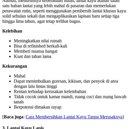
Namun, menurunnya keberadaan hutan, lantai kayu adalah salah
satu bahan lantai yang lebih mahal di pasaran dan memerlukan
perawatan rutin, seperti menggunakan pembersih lantai khusus kayu
solid sebulan sekali dan mengaplikasikan lapisan baru setiap tiga
hingga lima tahun, agar tetap terlihat bagus.
Kelebihan
Meningkatkan nilai rumah
Bisa di refinished berkali-kali
Memberi nuansa hangat
Kuat dan tahan lama
Kekurangan
Mahal
Dapat menimbulkan goresan, kikisan, dan penyok di area
dengan lalu lintas tinggi
Rentan terhadap kerusakan kelembaban
Tidak cocok untuk kamar mandi, ruang cuci dan ruang bawah
tanah
Berpotensi dimakan rayap
[
Baca juga
:
Cara Membersihkan Lantai Kayu Tanpa Merusaknya
]
3. Lantai Kayu Lapis