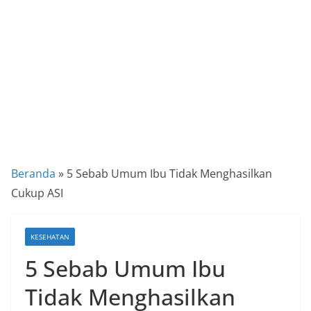
a
P
a
n
d
u
a
n
C
Beranda
»
5 Sebab Umum Ibu Tidak Menghasilkan
a
Cukup ASI
r
a
KESEHATAN
K
5 Sebab Umum Ibu
e
k
Tidak Menghasilkan
i