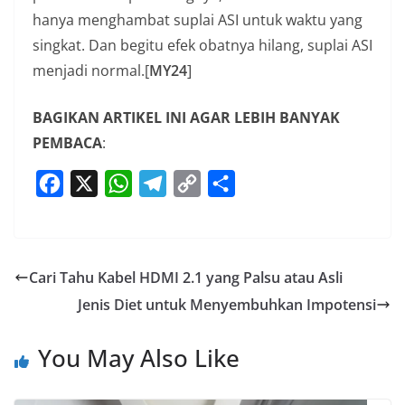
hanya menghambat suplai ASI untuk waktu yang
singkat. Dan begitu efek obatnya hilang, suplai ASI
menjadi normal.[
MY24
]
BAGIKAN ARTIKEL INI AGAR LEBIH BANYAK
PEMBACA
:
F
X
W
T
C
S
a
h
e
o
h
c
a
l
p
a
e
t
e
y
r
Cari Tahu Kabel HDMI 2.1 yang Palsu atau Asli
b
s
g
L
e
Jenis Diet untuk Menyembuhkan Impotensi
o
A
r
i
o
p
a
n
You May Also Like
k
p
m
k