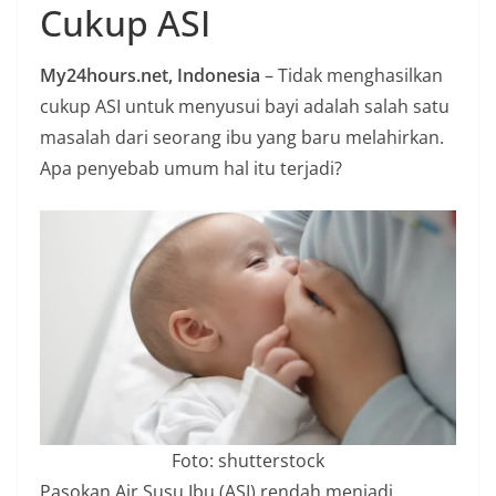
Cukup ASI
n
i
My24hours.net, Indonesia
– Tidak menghasilkan
a
cukup ASI untuk menyusui bayi adalah salah satu
n
masalah dari seorang ibu yang baru melahirkan.
T
Apa penyebab umum hal itu terjadi?
a
n
p
a
H
o
a
x
Foto: shutterstock
Pasokan Air Susu Ibu (ASI) rendah menjadi