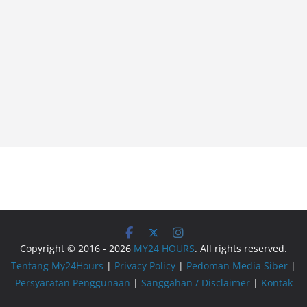
Copyright © 2016 - 2026
MY24 HOURS
. All rights reserved.
Tentang My24Hours
|
Privacy Policy
|
Pedoman Media Siber
|
Persyaratan Penggunaan
|
Sanggahan / Disclaimer
|
Kontak