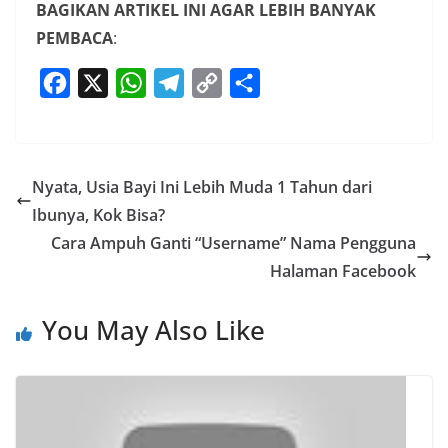
BAGIKAN ARTIKEL INI AGAR LEBIH BANYAK
PEMBACA
:
F
X
W
T
C
S
a
h
e
o
h
c
a
l
p
a
e
t
e
y
r
Nyata, Usia Bayi Ini Lebih Muda 1 Tahun dari
b
s
g
L
e
Ibunya, Kok Bisa?
o
A
r
i
Cara Ampuh Ganti “Username” Nama Pengguna
o
p
a
n
Halaman Facebook
k
p
m
k
You May Also Like