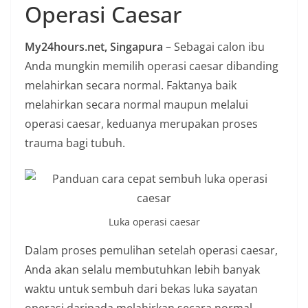
Operasi Caesar
n
i
My24hours.net, Singapura
– Sebagai calon ibu
a
Anda mungkin memilih operasi caesar dibanding
n
melahirkan secara normal. Faktanya baik
T
melahirkan secara normal maupun melalui
a
operasi caesar, keduanya merupakan proses
n
trauma bagi tubuh.
p
a
H
o
a
Luka operasi caesar
x
Dalam proses pemulihan setelah operasi caesar,
Anda akan selalu membutuhkan lebih banyak
waktu untuk sembuh dari bekas luka sayatan