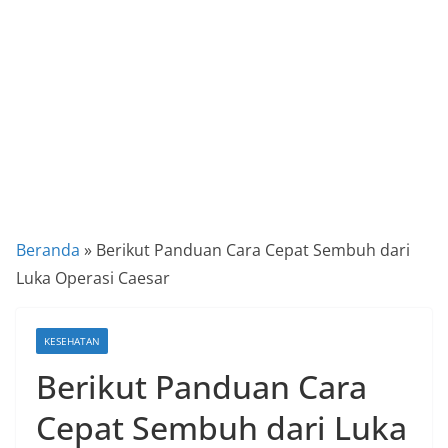
a
P
a
n
d
u
a
n
C
Beranda
»
Berikut Panduan Cara Cepat Sembuh dari
a
Luka Operasi Caesar
r
a
KESEHATAN
K
Berikut Panduan Cara
e
k
Cepat Sembuh dari Luka
i