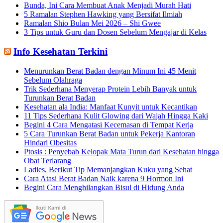
Bunda, Ini Cara Membuat Anak Menjadi Murah Hati
5 Ramalan Stephen Hawking yang Bersifat Ilmiah
Ramalan Shio Bulan Mei 2026 – Shi Gwee
3 Tips untuk Guru dan Dosen Sebelum Mengajar di Kelas
Info Kesehatan Terkini
Menurunkan Berat Badan dengan Minum Ini 45 Menit
Sebelum Olahraga
Trik Sederhana Menyerap Protein Lebih Banyak untuk
Turunkan Berat Badan
Kesehatan ala India: Manfaat Kunyit untuk Kecantikan
11 Tips Sederhana Kulit Glowing dari Wajah Hingga Kaki
Begini 4 Cara Mengatasi Kecemasan di Tempat Kerja
5 Cara Turunkan Berat Badan untuk Pekerja Kantoran
Hindari Obesitas
Ptosis : Penyebab Kelopak Mata Turun dari Kesehatan hingga
Obat Terlarang
Ladies, Berikut Tip Memanjangkan Kuku yang Sehat
Cara Atasi Berat Badan Naik karena 9 Hormon Ini
Begini Cara Menghilangkan Bisul di Hidung Anda