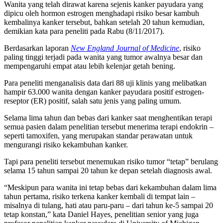
Wanita yang telah dirawat karena sejenis kanker payudara yang
dipicu oleh hormon estrogen menghadapi risiko besar kambuh
kembalinya kanker tersebut, bahkan setelah 20 tahun kemudian,
demikian kata para peneliti pada Rabu (8/11/2017).
Berdasarkan laporan
New England Journal of Medicine
, risiko
paling tinggi terjadi pada wanita yang tumor awalnya besar dan
mempengaruhi empat atau lebih kelenjar getah bening.
Para peneliti menganalisis data dari 88 uji klinis yang melibatkan
hampir 63.000 wanita dengan kanker payudara positif estrogen-
reseptor (ER) positif, salah satu jenis yang paling umum.
Selama lima tahun dan bebas dari kanker saat menghentikan terapi
semua pasien dalam penelitian tersebut menerima terapi endokrin –
seperti tamoxifen, yang merupakan standar perawatan untuk
mengurangi risiko kekambuhan kanker.
Tapi para peneliti tersebut menemukan risiko tumor “tetap” berulang
selama 15 tahun sampai 20 tahun ke depan setelah diagnosis awal.
“Meskipun para wanita ini tetap bebas dari kekambuhan dalam lima
tahun pertama, risiko terkena kanker kembali di tempat lain –
misalnya di tulang, hati atau paru-paru – dari tahun ke-5 sampai 20
tetap konstan,” kata Daniel Hayes, penelitian senior yang juga