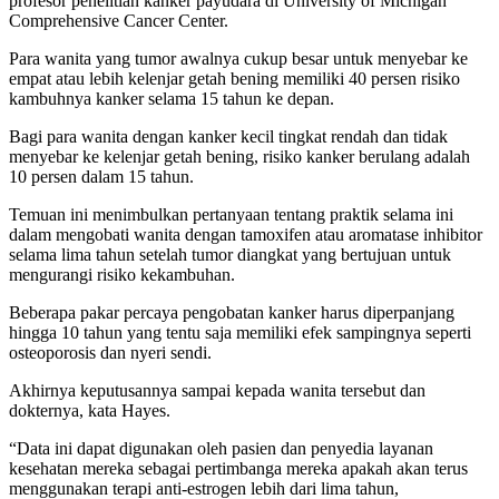
profesor penelitian kanker payudara di University of Michigan
Comprehensive Cancer Center.
Para wanita yang tumor awalnya cukup besar untuk menyebar ke
empat atau lebih kelenjar getah bening memiliki 40 persen risiko
kambuhnya kanker selama 15 tahun ke depan.
Bagi para wanita dengan kanker kecil tingkat rendah dan tidak
menyebar ke kelenjar getah bening, risiko kanker berulang adalah
10 persen dalam 15 tahun.
Temuan ini menimbulkan pertanyaan tentang praktik selama ini
dalam mengobati wanita dengan tamoxifen atau aromatase inhibitor
selama lima tahun setelah tumor diangkat yang bertujuan untuk
mengurangi risiko kekambuhan.
Beberapa pakar percaya pengobatan kanker harus diperpanjang
hingga 10 tahun yang tentu saja memiliki efek sampingnya seperti
osteoporosis dan nyeri sendi.
Akhirnya keputusannya sampai kepada wanita tersebut dan
dokternya, kata Hayes.
“Data ini dapat digunakan oleh pasien dan penyedia layanan
kesehatan mereka sebagai pertimbanga mereka apakah akan terus
menggunakan terapi anti-estrogen lebih dari lima tahun,