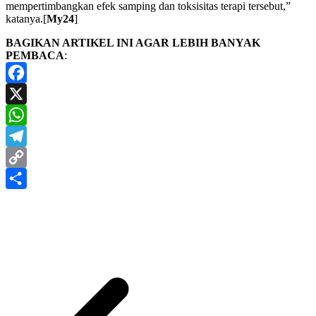
mempertimbangkan efek samping dan toksisitas terapi tersebut,”
katanya.[
My24
]
BAGIKAN ARTIKEL INI AGAR LEBIH BANYAK
PEMBACA
:
Facebook
X
WhatsApp
Telegram
Copy
Link
Share