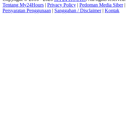
Tentang My24Hours
|
Privacy Policy
|
Pedoman Media Siber
|
Persyaratan Penggunaan
|
Sanggahan / Disclaimer
|
Kontak