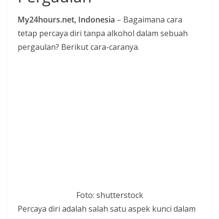
i
My24hours.net, Indonesia
– Bagaimana cara
a
tetap percaya diri tanpa alkohol dalam sebuah
n
pergaulan? Berikut cara-caranya.
T
a
n
p
a
H
o
a
x
Foto: shutterstock
Percaya diri adalah salah satu aspek kunci dalam