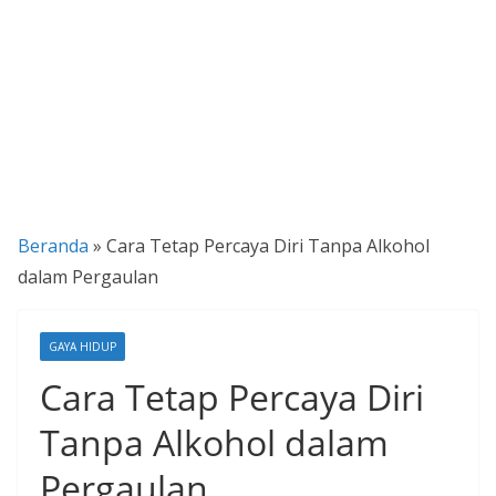
P
a
n
d
u
a
n
Beranda
»
Cara Tetap Percaya Diri Tanpa Alkohol
C
dalam Pergaulan
a
r
a
GAYA HIDUP
K
Cara Tetap Percaya Diri
e
Tanpa Alkohol dalam
k
i
Pergaulan
n