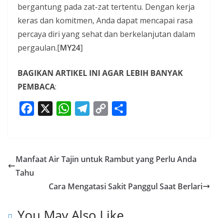
bergantung pada zat-zat tertentu. Dengan kerja
keras dan komitmen, Anda dapat mencapai rasa
percaya diri yang sehat dan berkelanjutan dalam
pergaulan.[
MY24
]
BAGIKAN ARTIKEL INI AGAR LEBIH BANYAK
PEMBACA
:
F
X
W
T
C
S
a
h
e
o
h
c
a
l
p
a
e
t
e
y
r
Manfaat Air Tajin untuk Rambut yang Perlu Anda
b
s
g
L
e
Tahu
o
A
r
i
Cara Mengatasi Sakit Panggul Saat Berlari
o
p
a
n
k
p
m
k
You May Also Like