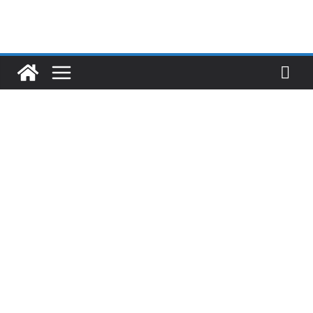
Skip
to
I
content
n
f
o
r
m
a
s
i
B
e
r
i
t
a