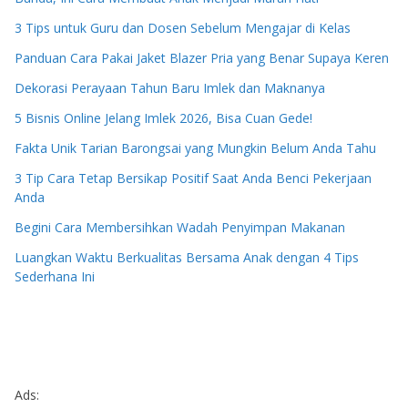
3 Tips untuk Guru dan Dosen Sebelum Mengajar di Kelas
Panduan Cara Pakai Jaket Blazer Pria yang Benar Supaya Keren
Dekorasi Perayaan Tahun Baru Imlek dan Maknanya
5 Bisnis Online Jelang Imlek 2026, Bisa Cuan Gede!
Fakta Unik Tarian Barongsai yang Mungkin Belum Anda Tahu
3 Tip Cara Tetap Bersikap Positif Saat Anda Benci Pekerjaan
Anda
Begini Cara Membersihkan Wadah Penyimpan Makanan
Luangkan Waktu Berkualitas Bersama Anak dengan 4 Tips
Sederhana Ini
Ads: