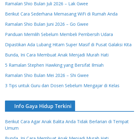
Ramalan Shio Bulan Juli 2026 – Lak Gwee
Berikut Cara Sederhana Memasang WiFi di Rumah Anda
Ramalan Shio Bulan Juni 2026 – Go Gwee
Panduan Memilih Sebelum Membeli Pembersih Udara
Dipastikan Ada Lubang Hitam Super Masif di Pusat Galaksi Kita
Bunda, Ini Cara Membuat Anak Menjadi Murah Hati
5 Ramalan Stephen Hawking yang Bersifat Ilmiah
Ramalan Shio Bulan Mei 2026 – Shi Gwee
3 Tips untuk Guru dan Dosen Sebelum Mengajar di Kelas
Info Gaya Hidup Terkini
Berikut Cara Agar Anak Balita Anda Tidak Berlarian di Tempat
Umum
Bunda, Ini Cara Membuat Anak Menjadi Murah Hati