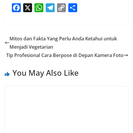
F
X
W
T
C
S
a
h
e
o
h
c
a
l
p
a
e
t
e
y
r
Mitos dan Fakta Yang Perlu Anda Ketahui untuk
b
s
g
L
e
Menjadi Vegetarian
o
A
r
i
Tip Profesional Cara Berpose di Depan Kamera Foto
o
p
a
n
k
p
m
k
You May Also Like