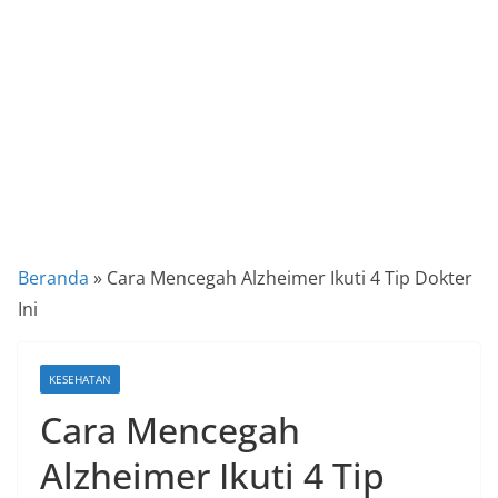
a
P
a
n
d
u
a
n
C
Beranda
»
Cara Mencegah Alzheimer Ikuti 4 Tip Dokter
a
Ini
r
a
KESEHATAN
K
Cara Mencegah
e
k
Alzheimer Ikuti 4 Tip
i