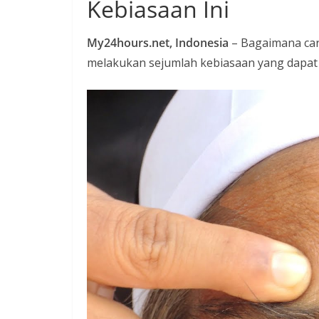
Kebiasaan Ini
t
a
My24hours.net, Indonesia
– Bagaimana ca
P
melakukan sejumlah kebiasaan yang dapat 
a
n
d
u
a
n
C
a
r
a
K
e
k