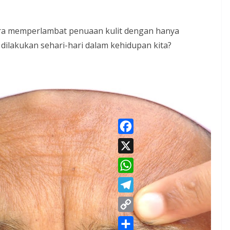
ra memperlambat penuaan kulit dengan hanya
dilakukan sehari-hari dalam kehidupan kita?
F
a
X
c
W
e
h
T
b
a
e
o
C
t