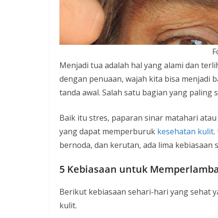
i
n
i
F
a
Menjadi tua adalah hal yang alami dan ter
n
dengan penuaan, wajah kita bisa menjadi 
T
tanda awal. Salah satu bagian yang paling se
a
n
Baik itu stres, paparan sinar matahari ata
p
yang dapat memperburuk
kesehatan kulit
.
a
bernoda, dan kerutan, ada lima kebiasaan
H
o
5 Kebiasaan untuk Memperlamba
a
x
Berikut kebiasaan sehari-hari yang seha
kulit.