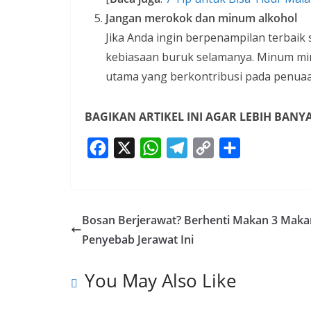
Jangan merokok dan minum alkohol
Jika Anda ingin berpenampilan terbai
kebiasaan buruk selamanya. Minum mi
utama yang berkontribusi pada penuaan
BAGIKAN ARTIKEL INI AGAR LEBIH BAN
F
X
W
T
C
S
a
h
e
o
h
c
a
l
p
a
e
t
e
y
r
Bosan Berjerawat? Berhenti Makan 3 Mak
b
s
g
L
e
Penyebab Jerawat Ini
o
A
r
i
o
p
a
n
You May Also Like
k
p
m
k