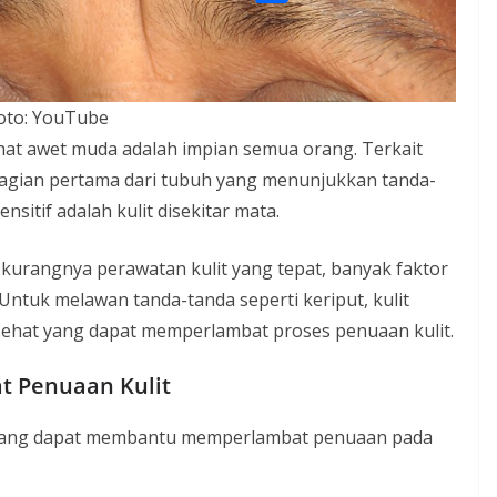
l
o
o
S
s
e
k
p
h
A
g
y
a
p
r
L
oto: YouTube
r
p
a
i
lihat awet muda adalah impian semua orang. Terkait
e
m
n
bagian pertama dari tubuh yang menunjukkan tanda-
k
nsitif adalah kulit disekitar mata.
u kurangnya perawatan kulit yang tepat, banyak faktor
 Untuk melawan tanda-tanda seperti keriput, kulit
 sehat yang dapat memperlambat proses penuaan kulit.
t Penuaan Kulit
t yang dapat membantu memperlambat penuaan pada