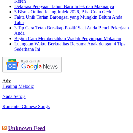
Keren
Dekorasi Perayaan Tahun Baru Imlek dan Maknanya
5 Bisnis Online Jelang Imlek 2026, Bisa Cuan Gede!
Fakta Unik Tarian Barongsai yang Mungkin Belum Anda
Tahu
3 Tip Cara Tetap Bersikap Positif Saat Anda Benci Pekerjaan
Anda
Begini Cara Membersihkan Wadah Penyimpan Makanan
Luangkan Waktu Berkualitas Bersama Anak dengan 4 Tips
Sederhana Ini
Ads:
Healing Melodic
Nada Seroja
Romantic Chinese Songs
Unknown Feed