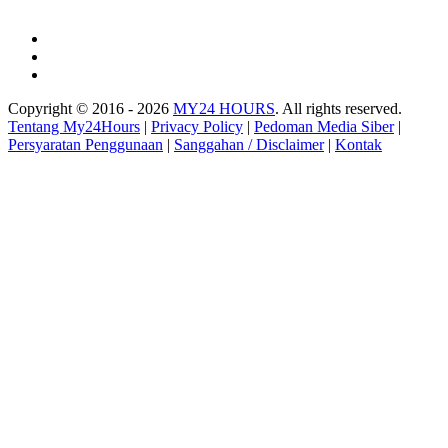
Copyright © 2016 - 2026
MY24 HOURS
. All rights reserved.
Tentang My24Hours
|
Privacy Policy
|
Pedoman Media Siber
|
Persyaratan Penggunaan
|
Sanggahan / Disclaimer
|
Kontak