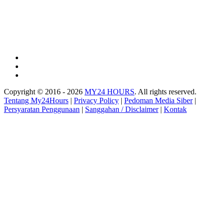
Copyright © 2016 - 2026
MY24 HOURS
. All rights reserved.
Tentang My24Hours
|
Privacy Policy
|
Pedoman Media Siber
|
Persyaratan Penggunaan
|
Sanggahan / Disclaimer
|
Kontak