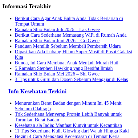
Informasi Terakhir
Berikut Cara Agar Anak Balita Anda Tidak Berlarian di
Tempat Umum
Ramalan Shio Bulan Juli 2026 – Lak Gwee
Berikut Cara Sederhana Memasang WiFi di Rumah Anda
Ramalan Shio Bulan Juni 2026 – Go Gwee
Panduan Memilih Sebelum Membeli Pembersih Udara
Dipastikan Ada Lubang Hitam Super Masif di Pusat Galaksi
Kita
Bunda, Ini Cara Membuat Anak Menjadi Murah Hati
5 Ramalan Stephen Hawking yang Bersifat Ilmiah
Ramalan Shio Bulan Mei 2026 – Shi Gwee
3 Tips untuk Guru dan Dosen Sebelum Mengajar di Kelas
Info Kesehatan Terkini
Menurunkan Berat Badan dengan Minum Ini 45 Menit
Sebelum Olahraga
Trik Sederhana Menyerap Protein Lebih Banyak untuk
Turunkan Berat Badan
Kesehatan ala India: Manfaat Kunyit untuk Kecantikan
11 Tips Sederhana Kulit Glowing dari Wajah Hingga Kaki
Begini 4 Cara Mengatasi Kecemasan di Tempat Kerja