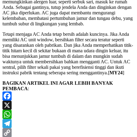
memungkinkan alergen luar, seperti serbuk sari, masuk ke rumah
Anda. Sebagai gantinya, tutup jendela Anda dan dinginkan dengan
AC jika diperlukan. AC juga dapat membantu mengurangi
kelembaban, membatasi pertumbuhan jamur dan tungau debu, yang
tumbuh subur di lingkungan yang lembab.
Tetapi menjaga AC Anda tetap bersih adalah kuncinya. Jika Anda
memiliki AC unit window, bersihkan filter secara teratur seperti
yang disarankan oleh pabrikan. Dan jika Anda memperhatikan titik-
titik hitam kecil di sekitar bukaan di mana udara dingin keluar, itu
bisa menunjukkan jamur tumbuh di dalam dan mungkin sudah
waktunya untuk membersihkan bahkan mengganti AC. Untuk AC
sentral, pilih filter sekali pakai yang berefisiensi tinggi dan ikuti
instruksi pabrik tentang seberapa sering menggantinya.[
MY24
]
BAGIKAN ARTIKEL INI AGAR LEBIH BANYAK
PEMBACA
:
Facebook
X
WhatsApp
Telegram