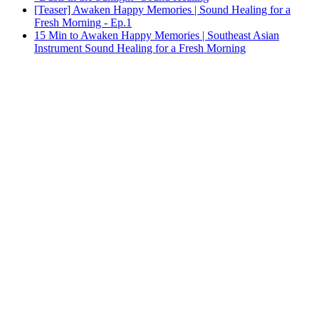
[Teaser] Awaken Happy Memories | Sound Healing for a
Fresh Morning - Ep.1
15 Min to Awaken Happy Memories | Southeast Asian
Instrument Sound Healing for a Fresh Morning