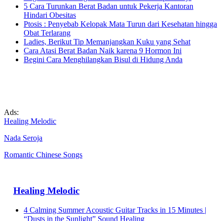
5 Cara Turunkan Berat Badan untuk Pekerja Kantoran
Hindari Obesitas
Ptosis : Penyebab Kelopak Mata Turun dari Kesehatan hingga
Obat Terlarang
Ladies, Berikut Tip Memanjangkan Kuku yang Sehat
Cara Atasi Berat Badan Naik karena 9 Hormon Ini
Begini Cara Menghilangkan Bisul di Hidung Anda
Ads:
Healing Melodic
Nada Seroja
Romantic Chinese Songs
Healing Melodic
4 Calming Summer Acoustic Guitar Tracks in 15 Minutes |
“Dusts in the Sunlight” Sound Healing