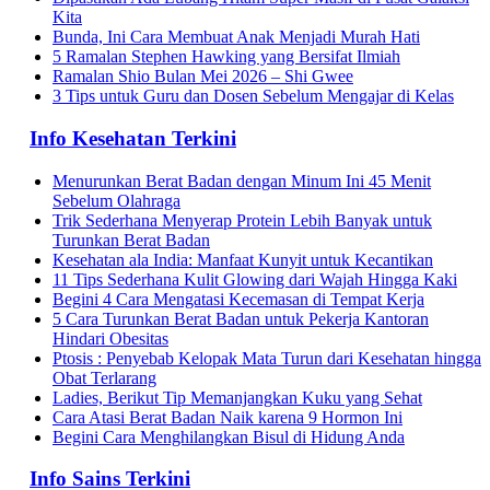
Kita
Bunda, Ini Cara Membuat Anak Menjadi Murah Hati
5 Ramalan Stephen Hawking yang Bersifat Ilmiah
Ramalan Shio Bulan Mei 2026 – Shi Gwee
3 Tips untuk Guru dan Dosen Sebelum Mengajar di Kelas
Info Kesehatan Terkini
Menurunkan Berat Badan dengan Minum Ini 45 Menit
Sebelum Olahraga
Trik Sederhana Menyerap Protein Lebih Banyak untuk
Turunkan Berat Badan
Kesehatan ala India: Manfaat Kunyit untuk Kecantikan
11 Tips Sederhana Kulit Glowing dari Wajah Hingga Kaki
Begini 4 Cara Mengatasi Kecemasan di Tempat Kerja
5 Cara Turunkan Berat Badan untuk Pekerja Kantoran
Hindari Obesitas
Ptosis : Penyebab Kelopak Mata Turun dari Kesehatan hingga
Obat Terlarang
Ladies, Berikut Tip Memanjangkan Kuku yang Sehat
Cara Atasi Berat Badan Naik karena 9 Hormon Ini
Begini Cara Menghilangkan Bisul di Hidung Anda
Info Sains Terkini