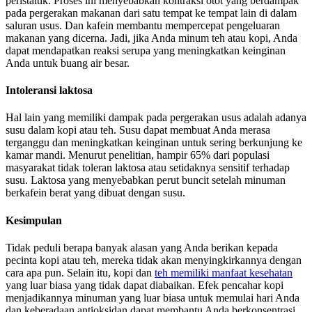
peristaltik. Proses ini menyebabkan kontraksi otot yang berdampak
pada pergerakan makanan dari satu tempat ke tempat lain di dalam
saluran usus. Dan kafein membantu mempercepat pengeluaran
makanan yang dicerna. Jadi, jika Anda minum teh atau kopi, Anda
dapat mendapatkan reaksi serupa yang meningkatkan keinginan
Anda untuk buang air besar.
Intoleransi laktosa
Hal lain yang memiliki dampak pada pergerakan usus adalah adanya
susu dalam kopi atau teh. Susu dapat membuat Anda merasa
terganggu dan meningkatkan keinginan untuk sering berkunjung ke
kamar mandi. Menurut penelitian, hampir 65% dari populasi
masyarakat tidak toleran laktosa atau setidaknya sensitif terhadap
susu. Laktosa yang menyebabkan perut buncit setelah minuman
berkafein berat yang dibuat dengan susu.
Kesimpulan
Tidak peduli berapa banyak alasan yang Anda berikan kepada
pecinta kopi atau teh, mereka tidak akan menyingkirkannya dengan
cara apa pun. Selain itu, kopi dan
teh memiliki manfaat kesehatan
yang luar biasa yang tidak dapat diabaikan. Efek pencahar kopi
menjadikannya minuman yang luar biasa untuk memulai hari Anda
dan keberadaan antioksidan dapat membantu Anda berkonsentrasi.