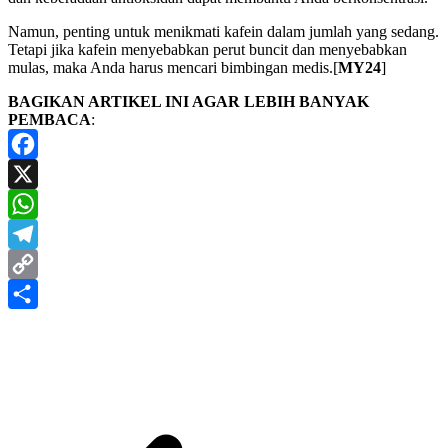
Namun, penting untuk menikmati kafein dalam jumlah yang sedang.
Tetapi jika kafein menyebabkan perut buncit dan menyebabkan
mulas, maka Anda harus mencari bimbingan medis.[
MY24
]
BAGIKAN ARTIKEL INI AGAR LEBIH BANYAK
PEMBACA
:
Facebook
X
WhatsApp
Telegram
Copy
Link
Share