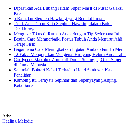
Dipastikan Ada Lubang Hitam Super Masif di Pusat Galaksi
Kita
5 Ramalan Stephen Hawking yang Bersifat Ilmiah
Tidak Ada Tuhan Kata Stephen Hawking dalam Buku
Terakhirnya
Mengusir Tikus di Rumah Anda dengan Tip Sederhana Ini
Begini Cara Memperbaiki Postur Tubuh Anda Menurut Ahli
Terapi Fisik
Bagaimana Cara Meningkatkan Ingatan Anda dalam 15 Menit
12 Fakta Mengejutkan Mengenai Hiu yang Belum Anda Tahu
Cordyceps Makhluk Zombi di Dunia Serangga, Obat Super
di Dunia Manusia
Sejumlah Bakteri Kebal Terhadap Hand Sanitizer, Kata
Penelitian
Kambing Itu Ternyata Sepintar dan Sepenyayang Anjing,
Kata Sains
Ads:
Healing Melodic