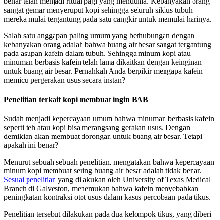
benar telah menjadi ritual pagi yang mendunia. Kebanyakan orang
sangat gemar menyeruput kopi sehingga seluruh siklus tubuh
mereka mulai tergantung pada satu cangkir untuk memulai harinya.
Salah satu anggapan paling umum yang berhubungan dengan
kebanyakan orang adalah bahwa buang air besar sangat tergantung
pada asupan kafein dalam tubuh. Sehingga minum kopi atau
minuman berbasis kafein telah lama dikaitkan dengan keinginan
untuk buang air besar. Pernahkah Anda berpikir mengapa kafein
memicu pergerakan usus secara instan?
Penelitian terkait kopi
membuat ingin BAB
Sudah menjadi kepercayaan umum bahwa minuman berbasis kafein
seperti teh atau kopi bisa merangsang gerakan usus. Dengan
demikian akan membuat dorongan untuk buang air besar. Tetapi
apakah ini benar?
Menurut sebuah sebuah penelitian, mengatakan bahwa kepercayaan
minum kopi membuat sering buang air besar adalah tidak benar.
Sesuai penelitian
yang dilakukan oleh University of Texas Medical
Branch di Galveston, menemukan bahwa kafein menyebabkan
peningkatan kontraksi otot usus dalam kasus percobaan pada tikus.
Penelitian tersebut dilakukan pada dua kelompok tikus, yang diberi